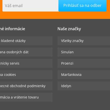
Váš email
né informácie
Naše značky
 kladené otázky
Všetky značky
ana osobných dát
Sinulan
nícky servis
Proenzi
ika cookies
Marťankovia
becné obchodné podmienky
Idelyn
mácia a vrátenie tovaru