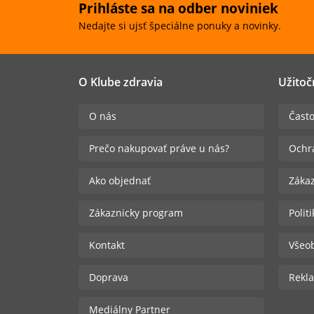
Prihláste sa na odber noviniek
Nedajte si ujsť špeciálne ponuky a novinky.
O Klube zdravia
Užitoč
O nás
Často
Prečo nakupovať práve u nás?
Ochr
Ako objednať
Zákaz
Zákaznicky program
Polit
Kontakt
Všeo
Doprava
Rekla
Mediálny Partner