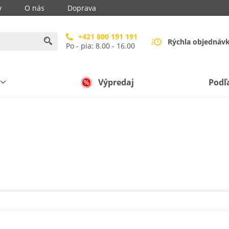
y
O nás
Doprava
+421 800 191 191
Rýchla objednáv
Po - pia: 8.00 - 16.00
Výpredaj
Podľ