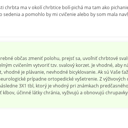
asti chrbta ma v okolí chrbtice bolí-pichá ma tam ako picha
ho sedenia a pomohlo by mi cvičenie alebo by som mala nav
rebné občas zmeniť polohu, prejsť sa, uvoľniť chrbtové sva
delným cvičením vytvoriť tzv. svalový korzet. Je vhodné, aby 
t, vhodné je plávanie, nevhodné bicyklovanie. Ak sú Vaše ťaž
urologické prípadne ortopedické vyšetrenie. Z výživový
 následne 3X1 tbl, ktorý je vhodný pri známkach predčasnéh
 klbov, účinné látky chránia, vyživujú a obnovujú chrupavky