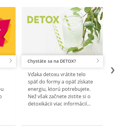
Chystáte sa na DETOX?
Vďaka detoxu vrátite telo
späť do formy a opäť získate
ou
energiu, ktorú potrebujete.
o
Než však začnete zistite si o
detoxikácii viac informácií...