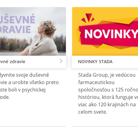
vné zdravie
NOVINKY STADA
lyvnite svoje duševné
Stada Group, je vedúcou
vie a urobte všetko preto
farmaceutickou
ste boli v psychickej
spoločnosťou s 125 ročn
ode.
históriou, ktorá funguje v
viac ako 120 krajinách na
celom svete.