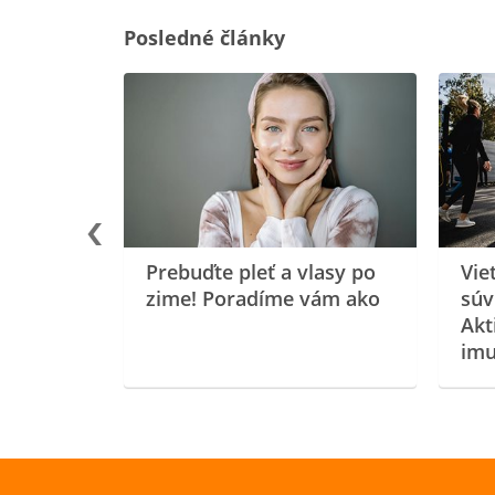
Posledné články
rgiu a
oenzýmu
Prebuďte pleť a vlasy po
Vie
zime! Poradíme vám ako
súv
Akt
imu