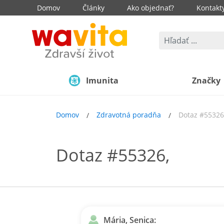
Domov
Články
Ako objednať?
Kontakt
Imunita
Značky
Domov
Zdravotná poradňa
Dotaz #55326
Dotaz #55326,
Mária, Senica: