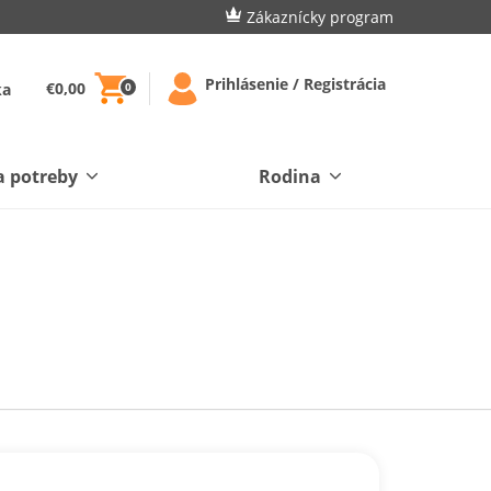
Zákaznícky program
Prihlásenie / Registrácia
€0,00
ka
0
a potreby
Rodina