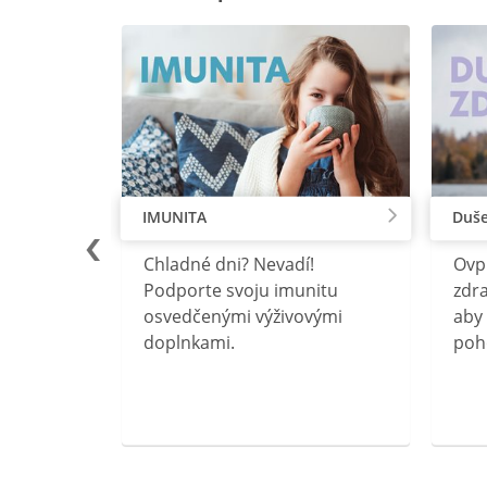
IMUNITA
Duše
lu
Chladné dni? Nevadí!
Ovp
rebný na
Podporte svoju imunitu
zdra
očného
osvedčenými výživovými
aby 
doplnkami.
poh
ravín
ovou