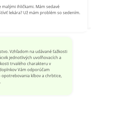
nie malými ihličkami. Mám sedavé
štíviť lekára? Už mám problém so sedením.
lstvo. Vzhľadom na udávané ťažkosti
nácvik jednotlivých uvoľňovacích a
kosti trvalého charakteru v
ch doplnkov Vám odporúčam
o opotrebovania klbov a chrbtice,
.