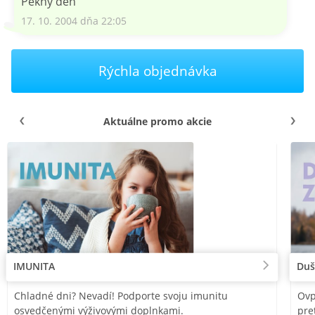
Pekný deň
17. 10. 2004 dňa 22:05
Rýchla objednávka
Aktuálne promo akcie
IMUNITA
Duš
Chladné dni? Nevadí! Podporte svoju imunitu
Ovp
osvedčenými výživovými doplnkami.
pre