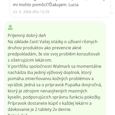
mi mohlo pomôcť?Ďakujem. Lucia
23. 9. 2004 dňa 13:29
Príjemný dobrý deň
Na základe časti Vašej otázky o užívaní rôznych
druhov produktov ako prevencie akné
predpokladám, že ste svoj problém konzultovali
s ošetrujúcim lekárom.
V portfóliu spoločnosti Walmark sa momentálne
nachádza iba jediný výživový doplnok, ktorý
pomáha zmierňovaniu kožných problémov a
vyrážok. Jedná sa o prípravok Pupalka dvojročná,
ktorý je zdrojom nenasýtených mastných
kyselín, podporujúcich správnu funkciu pokožky.
Prípravok dostanete kúpiť v každej lekárni a
dávkovanie je 2 tablety 2x denne.