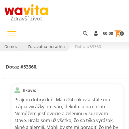
€0,00
0
Domov
Zdravotná poradňa
Dotaz #53360
Dotaz #53360,
Iľková:
Prajem dobrý deň. Mám 24 rokov a stále ma
trápia vyrážky po tvári, dekolte a na chrbte.
Nemôžem jesť ovocie a zeleninu v surovom
stave. Brala som už všetko, čo sa týka vyrážok,
akné a alergiií. Mohli by ste mi poradiť, čo iné by