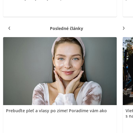
Posledné články
Prebuďte pleť a vlasy po zime! Poradíme vám ako
Vie
s n