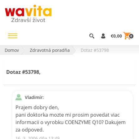
€0,00
0
Domov
Zdravotná poradňa
Dotaz #53798
Dotaz #53798,
Vladimír:
Prajem dobry den,
pani doktorka mozte mi prosim povedat viac
informacii o vyrobku COENZYME Q10? Dakujem
za odpoved.
16. 3. 2006 dňa 13:49