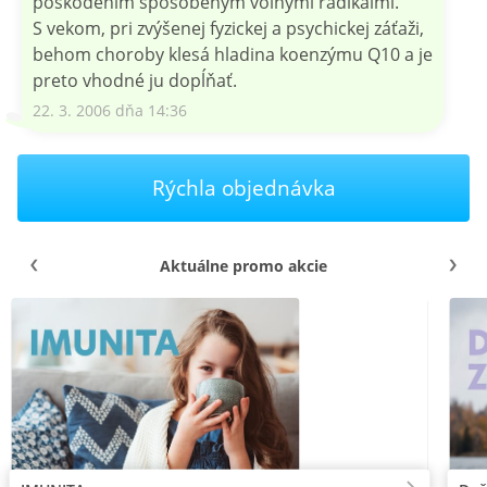
poškodením spôsobeným voľnými radikálmi.
S vekom, pri zvýšenej fyzickej a psychickej záťaži,
behom choroby klesá hladina koenzýmu Q10 a je
preto vhodné ju dopĺňať.
22. 3. 2006 dňa 14:36
Rýchla objednávka
Aktuálne promo akcie