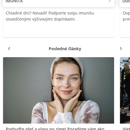
IMUNITA
Duš
Chladné dni? Nevadí! Podporte svoju imunitu
Ovp
osvedčenými výživovými doplnkami.
pre
Posledné články
Prebuďte pleť a vlasy po zime! Poradíme vám ako
Vie