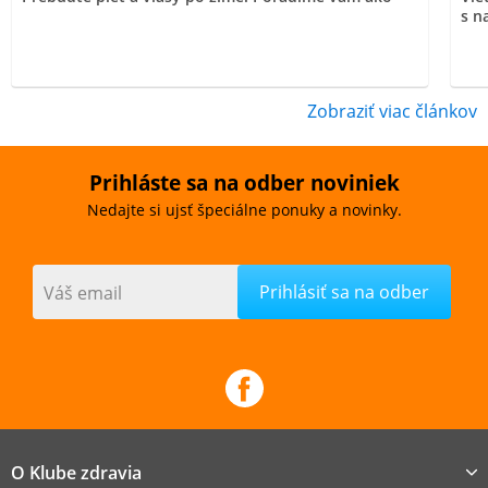
s n
Zobraziť viac článkov
Prihláste sa na odber noviniek
Nedajte si ujsť špeciálne ponuky a novinky.
Váš email
O Klube zdravia