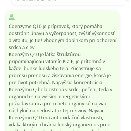
Coenzyme Q10 je prípravok, ktorý pomáha
odstrániť únavu a vyčerpanosť, zvýšiť výkonnosť
a vitalitu, je tiež vhodným doplnkom pri ochorení
srdca a ciev.
Koenzým Q10 je látka štruktúrou
pripomínajúcou vitamín K a E, je prítomná v
každej bunke ľudského tela. Zúčastňuje sa
procesu prenosu a získavania energie, ktorá je
pre život potrebná. Najvyššia koncentrácia
Koenzýmu Q bola zistená v srdci, pečeni, teda v
orgánoch s najvyššími energetickými
požiadavkami a preto tieto orgány sú najviac
náchylné na nedostatok tejto živiny. Najviac
Koenzýmu Q10 má antioxidačné vlastnosti,
vďaka ktorým chránia ľudský organizmus pred