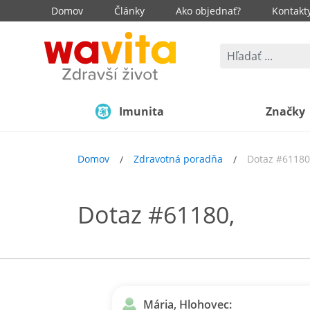
Domov
Články
Ako objednať?
Kontakt
Imunita
Značky
Domov
Zdravotná poradňa
Dotaz #61180
Dotaz #61180,
Mária, Hlohovec: