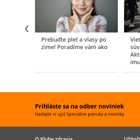
oenzýmu
Prebuďte pleť a vlasy po
Vie
zime! Poradíme vám ako
súv
Akt
imu
Prihláste sa na odber noviniek
Nedajte si ujsť špeciálne ponuky a novinky.
O Klube zdravia
Užitoč