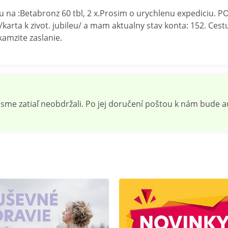
na :Betabronz 60 tbl, 2 x.Prosim o urychlenu expediciu. PO
/karta k zivot. jubileu/ a mam aktualny stav konta: 152. Ces
amzite zaslanie.
 sme zatiaľ neobdržali. Po jej doručení poštou k nám bude 