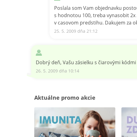
Poslala som Vam objednavku postou 
s hodnotou 100, treba vynasobit 2x 
v casovom predstihu. Dakujem za ok
25. 5. 2009 dňa 21:12
Dobrý deň, Vašu zásielku s čiarovými kódmi
26. 5. 2009 dňa 10:14
Aktuálne promo akcie