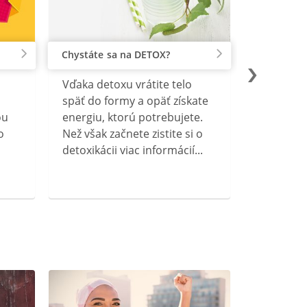
Chystáte sa na DETOX?
Vďaka detoxu vrátite telo
späť do formy a opäť získate
ou
energiu, ktorú potrebujete.
o
Než však začnete zistite si o
detoxikácii viac informácií...