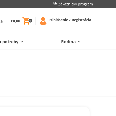
Zákaznícky program
Prihlásenie / Registrácia
€0,00
ka
0
a potreby
Rodina