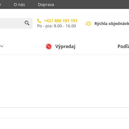
y
O nás
Doprava
+421 800 191 191
Rýchla objednáv
Po - pia: 8.00 - 16.00
Výpredaj
Podľ