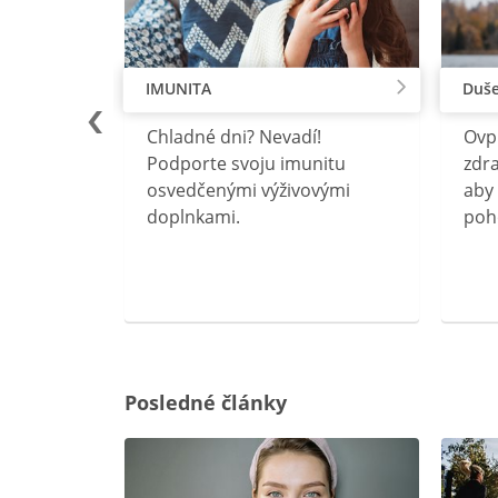
IMUNITA
Duše
lu
Chladné dni? Nevadí!
Ovp
rebný na
Podporte svoju imunitu
zdra
očného
osvedčenými výživovými
aby 
doplnkami.
poh
ravín
ovou
Posledné články
rgiu a