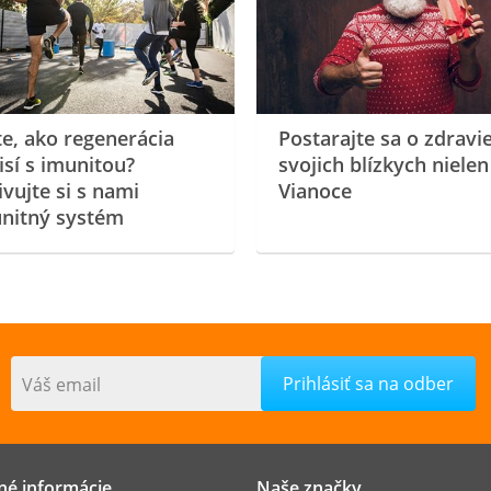
te, ako regenerácia
Postarajte sa o zdravi
isí s imunitou?
svojich blízkych nielen
ivujte si s nami
Vianoce
nitný systém
Váš email
né informácie
Naše značky