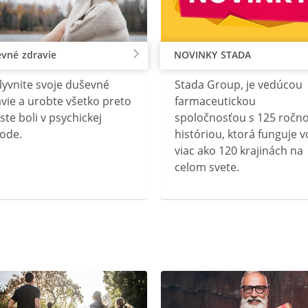
vné zdravie
NOVINKY STADA
lyvnite svoje duševné
Stada Group, je vedúcou
vie a urobte všetko preto
farmaceutickou
ste boli v psychickej
spoločnosťou s 125 ročn
ode.
históriou, ktorá funguje v
viac ako 120 krajinách na
celom svete.