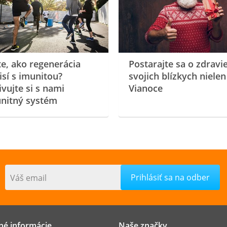
te, ako regenerácia
Postarajte sa o zdravi
isí s imunitou?
svojich blízkych nielen
ivujte si s nami
Vianoce
nitný systém
Váš email
né informácie
Naše značky