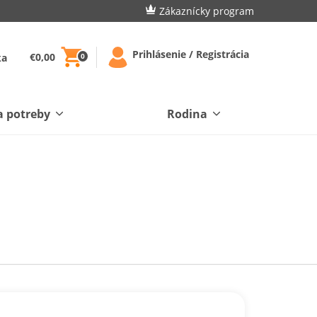
Zákaznícky program
Prihlásenie / Registrácia
€0,00
ka
0
a potreby
Rodina