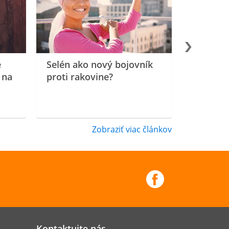
e
Selén ako nový bojovník
 na
proti rakovine?
Zobraziť viac článkov
Kontaktujte nás