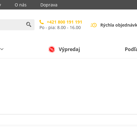
y
O nás
Doprava
+421 800 191 191
Rýchla objednáv
Po - pia: 8.00 - 16.00
Výpredaj
Podľ