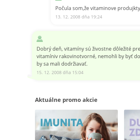
Počula som,že vitaminove produjkty
13. 12. 2008 dňa 19:24
Dobrý deň, vitamíny sú živostne dôležité p
vitamíniv rakovinotvorné, nemohli by byť d
by sa mali dodržiavať.
15. 12. 2008 dňa 15:04
Aktuálne promo akcie