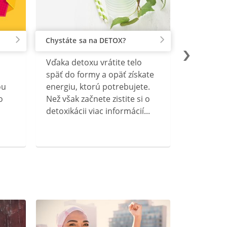
Chystáte sa na DETOX?
Vďaka detoxu vrátite telo
späť do formy a opäť získate
ou
energiu, ktorú potrebujete.
o
Než však začnete zistite si o
detoxikácii viac informácií...