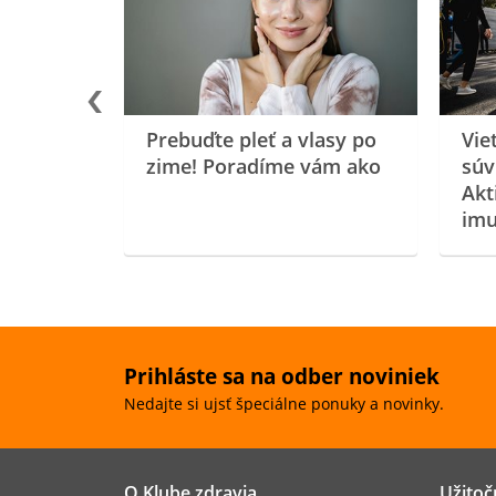
oenzýmu
Prebuďte pleť a vlasy po
Vie
zime! Poradíme vám ako
súv
Akt
imu
Prihláste sa na odber noviniek
Nedajte si ujsť špeciálne ponuky a novinky.
O Klube zdravia
Užitoč