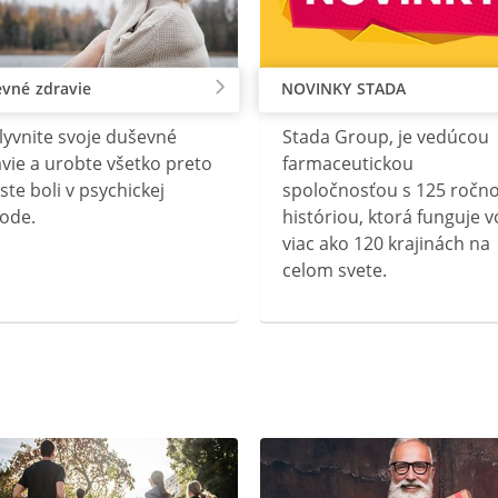
vné zdravie
NOVINKY STADA
lyvnite svoje duševné
Stada Group, je vedúcou
vie a urobte všetko preto
farmaceutickou
ste boli v psychickej
spoločnosťou s 125 ročn
ode.
históriou, ktorá funguje v
viac ako 120 krajinách na
celom svete.