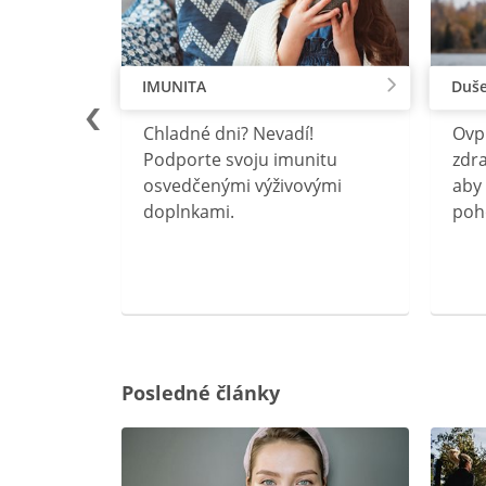
IMUNITA
Duše
lu
Chladné dni? Nevadí!
Ovp
rebný na
Podporte svoju imunitu
zdra
očného
osvedčenými výživovými
aby 
doplnkami.
poh
ravín
ovou
Posledné články
rgiu a