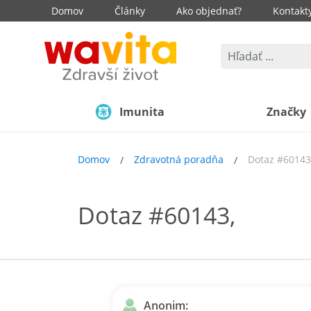
Domov
Články
Ako objednať?
Kontakt
Imunita
Značky
Domov
Zdravotná poradňa
Dotaz #60143
Dotaz #60143,
Anonim: