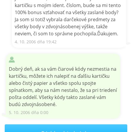
kartičku s mojim ident. číslom, bude sa mi tento
100% bonus vzťahovať na všetky zaslané body?
Ja som si totiž vybrala darčekové predmety za
všetky body v zdvojnásobenej výške, takže
neviem, či som to správne pochopila.Ďakujem.
4. 10. 2006 dňa 19:42
Dobrý deň, ak sa vám čiarové kódy nezmestia na
kartičku, môžete ich nalepiť na ďalšiu kartičku
alebo čistý papier a všetko spolu spojte
spínatkom, aby sa nám nestalo, že sa pri triedení
pošta oddelí. Všetky kódy takto zaslané vám
budú zdvojnásobené.
5. 10. 2006 dňa 0:00