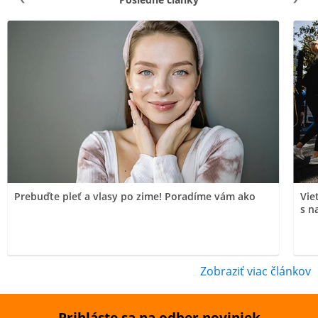
Prebuďte pleť a vlasy po zime! Poradíme vám ako
Vie
s n
Zobraziť viac článkov