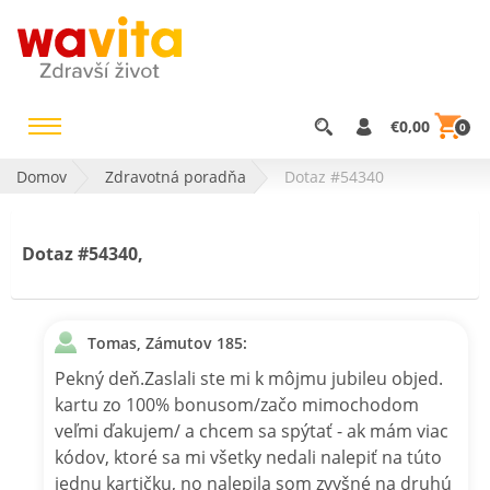
€0,00
0
Domov
Zdravotná poradňa
Dotaz #54340
Dotaz #54340,
Tomas, Zámutov 185:
Pekný deň.Zaslali ste mi k môjmu jubileu objed.
kartu zo 100% bonusom/začo mimochodom
veľmi ďakujem/ a chcem sa spýtať - ak mám viac
kódov, ktoré sa mi všetky nedali nalepiť na túto
jednu kartičku, no nalepila som zvyšné na druhú