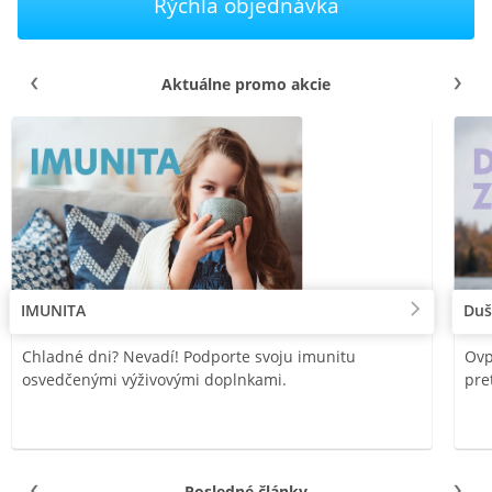
Rýchla objednávka
Aktuálne promo akcie
IMUNITA
Duš
Chladné dni? Nevadí! Podporte svoju imunitu
Ovp
osvedčenými výživovými doplnkami.
pre
Posledné články