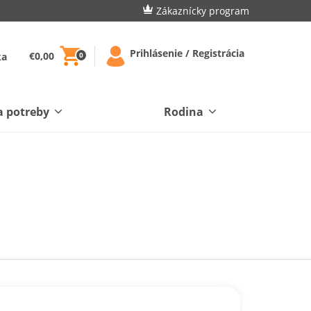
Zákaznícky program
Prihlásenie / Registrácia
€0,00
ka
0
a potreby
Rodina