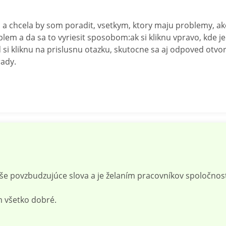
 chcela by som poradit, vsetkym, ktory maju problemy, ako
blem a da sa to vyriesit sposobom:ak si kliknu vpravo, kde 
 si kliknu na prislusnu otazku, skutocne sa aj odpoved otvori
ady.
 povzbudzujúce slova a je želaním pracovníkov spoločnost
m všetko dobré.