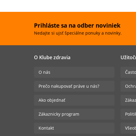
Prihláste sa na odber noviniek
Nedajte si ujsť špeciálne ponuky a novinky.
O Klube zdravia
Užitoč
O nás
Často
Prečo nakupovať práve u nás?
Ochr
Ako objednať
Zákaz
Zákaznicky program
Polit
Kontakt
Všeo