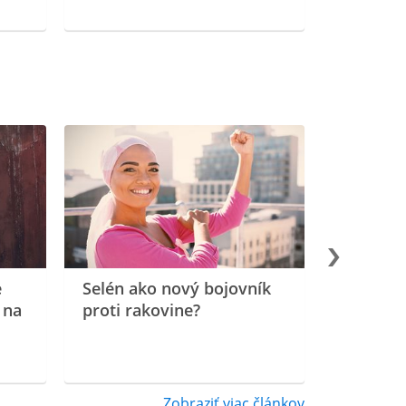
e
Selén ako nový bojovník
 na
proti rakovine?
Zobraziť viac článkov