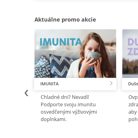
Aktuálne promo akcie
IMUNITA
Duše
lu
Chladné dni? Nevadí!
Ovp
rebný na
Podporte svoju imunitu
zdra
očného
osvedčenými výživovými
aby 
doplnkami.
poh
ravín
ovou