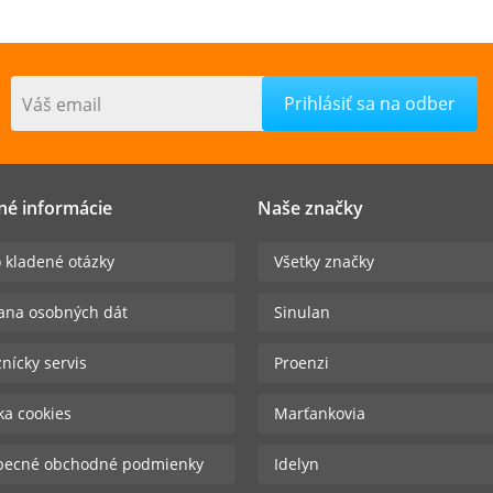
Váš email
né informácie
Naše značky
 kladené otázky
Všetky značky
ana osobných dát
Sinulan
nícky servis
Proenzi
ika cookies
Marťankovia
becné obchodné podmienky
Idelyn