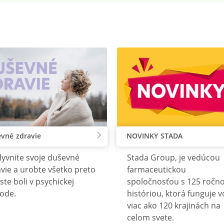
vné zdravie
NOVINKY STADA
lyvnite svoje duševné
Stada Group, je vedúcou
vie a urobte všetko preto
farmaceutickou
ste boli v psychickej
spoločnosťou s 125 ročn
ode.
históriou, ktorá funguje v
viac ako 120 krajinách na
celom svete.