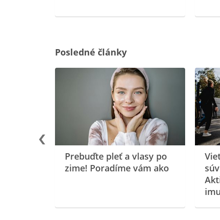
Posledné články
rgiu a
oenzýmu
Prebuďte pleť a vlasy po
Vie
zime! Poradíme vám ako
súv
Akt
imu