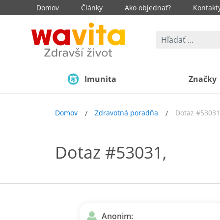
Domov
Články
Ako objednať?
Kontakt
Imunita
Značky
Domov
Zdravotná poradňa
Dotaz #53031
Dotaz #53031,
Anonim: