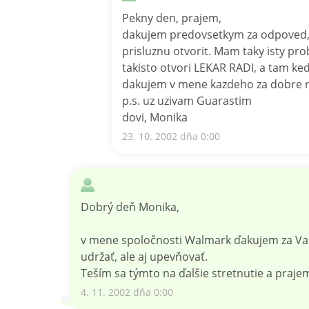
Pekny den, prajem,
dakujem predovsetkym za odpoved, a
prisluznu otvorit. Mam taky isty pro
takisto otvori LEKAR RADI, a tam ked
dakujem v mene kazdeho za dobre r
p.s. uz uzivam Guarastim
dovi, Monika
23. 10. 2002 dňa 0:00
Dobrý deň Monika,
v mene spoločnosti Walmark ďakujem za Vaše
udržať, ale aj upevňovať.
Teším sa týmto na ďalšie stretnutie a praje
4. 11. 2002 dňa 0:00