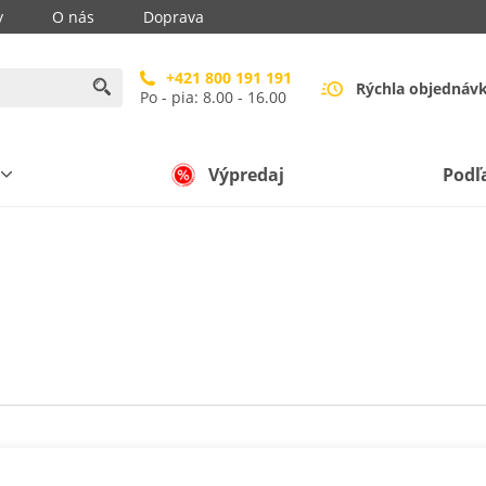
y
O nás
Doprava
+421 800 191 191
Rýchla objednáv
Po - pia: 8.00 - 16.00
Výpredaj
Podľ