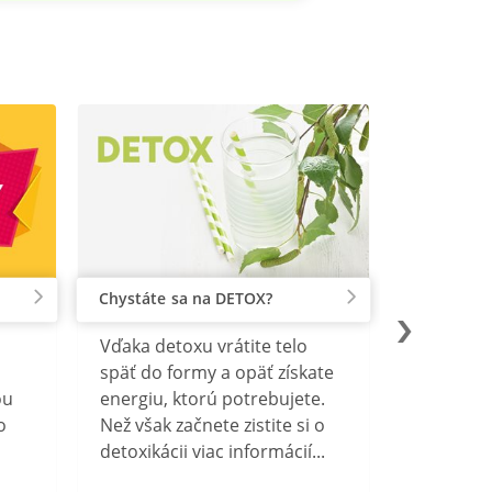
Chystáte sa na DETOX?
Vďaka detoxu vrátite telo
späť do formy a opäť získate
ou
energiu, ktorú potrebujete.
o
Než však začnete zistite si o
detoxikácii viac informácií...