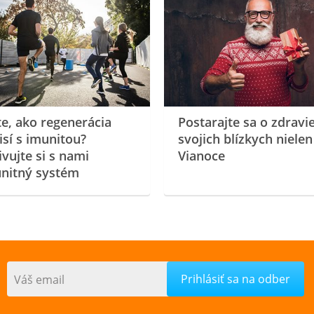
te, ako regenerácia
Postarajte sa o zdravi
isí s imunitou?
svojich blízkych nielen
ivujte si s nami
Vianoce
nitný systém
Váš email