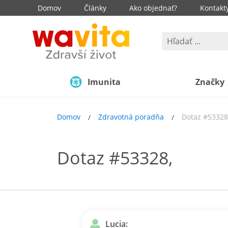
Domov
Články
Ako objednať?
Kontakt
Imunita
Značky
Domov
Zdravotná poradňa
Dotaz #53328
Dotaz #53328,
Lucia: