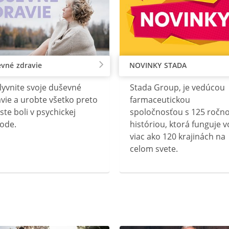
vné zdravie
NOVINKY STADA
lyvnite svoje duševné
Stada Group, je vedúcou
vie a urobte všetko preto
farmaceutickou
ste boli v psychickej
spoločnosťou s 125 ročn
ode.
históriou, ktorá funguje v
viac ako 120 krajinách na
celom svete.