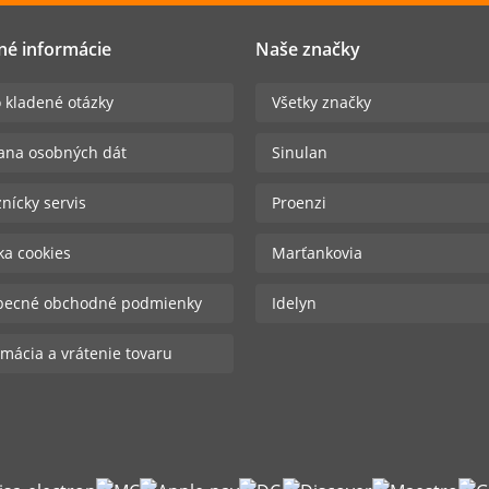
né informácie
Naše značky
 kladené otázky
Všetky značky
ana osobných dát
Sinulan
nícky servis
Proenzi
ika cookies
Marťankovia
becné obchodné podmienky
Idelyn
mácia a vrátenie tovaru