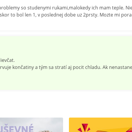
oblemy so studenymi rukami,malokedy ich mam teple. Nieke
skor to bol len 1, v poslednej dobe uz 2prsty. Mozte mi pora
ievčat.
vuje končatiny a tým sa stratí aj pocit chladu. Ak nenastane