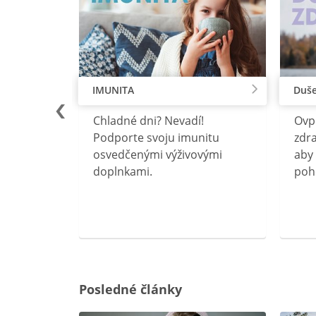
IMUNITA
Duše
lu
Chladné dni? Nevadí!
Ovp
rebný na
Podporte svoju imunitu
zdra
očného
osvedčenými výživovými
aby 
doplnkami.
poh
ravín
ovou
Posledné články