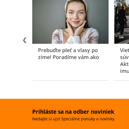
rgiu a
oenzýmu
Prebuďte pleť a vlasy po
Vie
zime! Poradíme vám ako
súv
Akt
imu
Prihláste sa na odber noviniek
Nedajte si ujsť špeciálne ponuky a novinky.