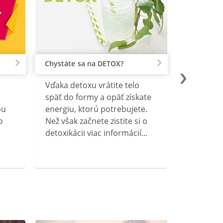
Chystáte sa na DETOX?
Vďaka detoxu vrátite telo
späť do formy a opäť získate
ou
energiu, ktorú potrebujete.
o
Než však začnete zistite si o
detoxikácii viac informácií...