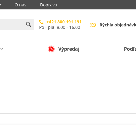
y
O nás
Doprava
+421 800 191 191
Rýchla objednáv
Po - pia: 8.00 - 16.00
Výpredaj
Podľ