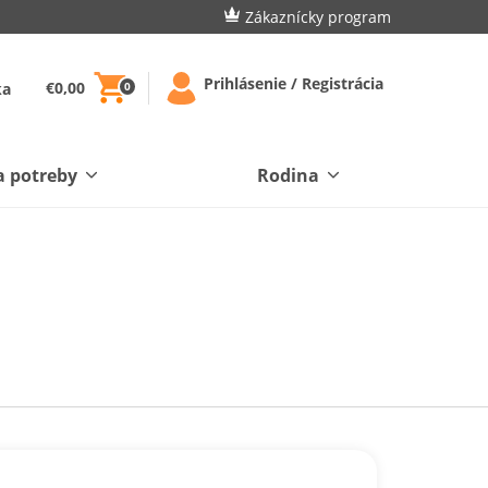
Zákaznícky program
Prihlásenie / Registrácia
€0,00
ka
0
a potreby
Rodina