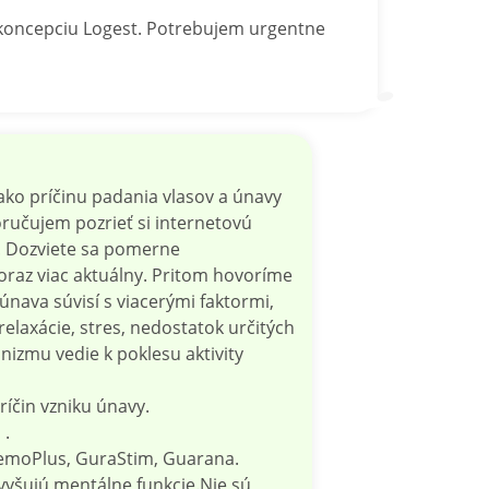
tikoncepciu Logest. Potrebujem urgentne
 ako príčinu padania vlasov a únavy
ručujem pozrieť si internetovú
 . Dozviete sa pomerne
oraz viac aktuálny. Pritom hovoríme
nava súvisí s viacerými faktormi,
elaxácie, stres, nedostatok určitých
nizmu vedie k poklesu aktivity
ríčin vzniku únavy.
 .
emoPlus, GuraStim, Guarana.
vyšujú mentálne funkcie.Nie sú