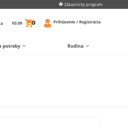
Zákaznícky program
Prihlásenie / Registrácia
€0,00
ka
0
a potreby
Rodina