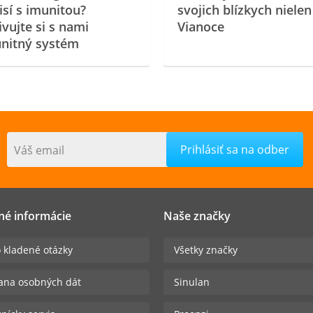
isí s imunitou?
svojich blízkych nielen
ivujte si s nami
Vianoce
nitný systém
Váš email
né informácie
Naše značky
 kladené otázky
Všetky značky
ana osobných dát
Sinulan