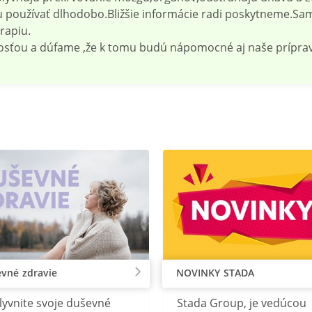
u používať dlhodobo.Bližšie informácie radi poskytneme.S
rapiu.
losťou a dúfame ,že k tomu budú nápomocné aj naše príprav
vné zdravie
NOVINKY STADA
lyvnite svoje duševné
Stada Group, je vedúcou