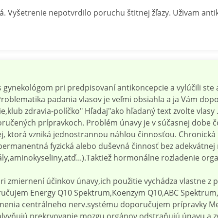
á. Vyšetrenie nepotvrdilo poruchu štitnej žľazy. Uživam an
s gynekológom pri predpisovaní antikoncepcie a vylúčili ste
Problematika padania vlasov je veľmi obsiahla a ja Vám dopo
e,klub zdravia-políčko" Hľadaj"ako hľadaný text zvolte vlasy
ručených prípravkoch. Problém únavy je v súčasnej dobe č
j, ktorá vzniká jednostrannou náhlou činnosťou. Chronická ú
ť permanentná fyzická alebo duševná činnosť bez adekvátnej r
ly,aminokyseliny,atď...).Taktiež hormonálne rozladenie orga
i zmiernení účinkov únavy,ich použitie vychádza vlastne z p
oručujem Energy Q10 Spektrum,Koenzym Q10,ABC Spektrum,
vnenia centrálneho nerv.systému doporučujem prípravky M
vplyvňujú prekrvovanie mozgu,orgánov,odstraňujú únavu a z