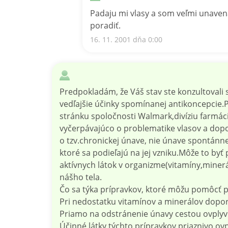
Padaju mi vlasy a som veľmi unaven
poradiť.
16. 11. 2001 dňa 0:00
Predpokladám, že Váš stav ste konzultovali 
vedľajšie účinky spomínanej antikoncepcie.
stránku spoločnosti Walmark,divíziu farmáci
vyčerpávajúco o problematike vlasov a dopo
o tzv.chronickej únave, nie únave spontánne
ktoré sa podieľajú na jej vzniku.Môže to by
aktívnych látok v organizme(vitamíny,minerá
nášho tela.
Čo sa týka prípravkov, ktoré môžu pomôcť pr
Pri nedostatku vitamínov a minerálov dop
Priamo na odstránenie únavy cestou ovply
Účinné látky týchto prípravkov priaznivo o