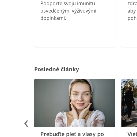
rebný na
Podporte svoju imunitu
zdra
očného
osvedčenými výživovými
aby 
doplnkami.
poh
ravín
ovou
Posledné články
rgiu a
oenzýmu
Prebuďte pleť a vlasy po
Vie