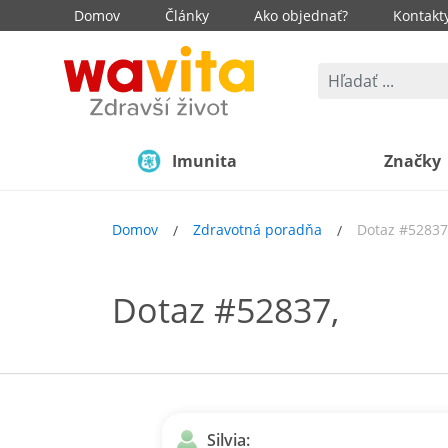
Domov
Články
Ako objednať?
Kontakt
Imunita
Značky
Domov
Zdravotná poradňa
Dotaz #52837
Dotaz #52837,
Silvia: