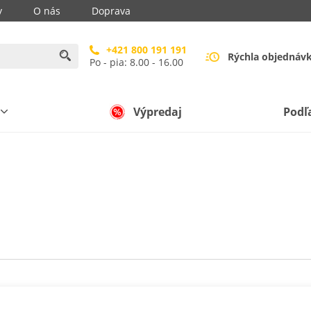
y
O nás
Doprava
+421 800 191 191
Rýchla objednáv
Po - pia: 8.00 - 16.00
Výpredaj
Podľ