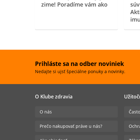
zime! Poradíme vám ako
súv
Akt
imu
Prihláste sa na odber noviniek
Nedajte si ujsť špeciálne ponuky a novinky.
O Klube zdravia
Užitoč
O nás
Často
Prečo nakupovať práve u nás?
Ochr