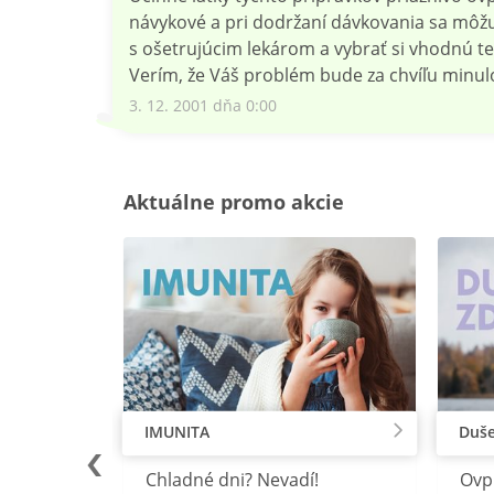
návykové a pri dodržaní dávkovania sa môž
s ošetrujúcim lekárom a vybrať si vhodnú te
Verím, že Váš problém bude za chvíľu minu
3. 12. 2001 dňa 0:00
Aktuálne promo akcie
IMUNITA
Duše
lu
Chladné dni? Nevadí!
Ovp