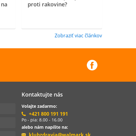
 na
proti rakovine?
Zobraziť viac článkov
Kontaktujte nás
Volajte zadarmo:
+421 800 191 191
Po - pia: 8.00 - 16.00
alebo nám napíšte na:
klubzdravia@walmark.sk