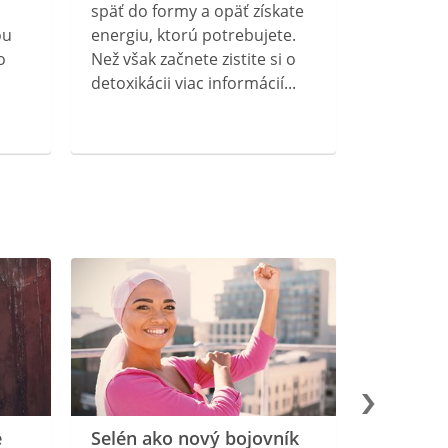
späť do formy a opäť získate
ou
energiu, ktorú potrebujete.
o
Než však začnete zistite si o
detoxikácii viac informácií...
e
Selén ako nový bojovník