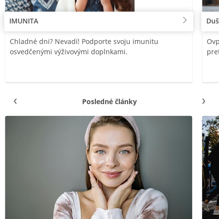
IMUNITA
Duš
Chladné dni? Nevadí! Podporte svoju imunitu
Ovp
osvedčenými výživovými doplnkami.
pre
Posledné články