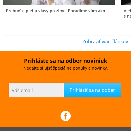
Prebuďte pleť a vlasy po zime! Poradíme vám ako
Vie
s n
Zobraziť viac článkov
Prihláste sa na odber noviniek
Nedajte si ujsť špeciálne ponuky a novinky.
Váš email