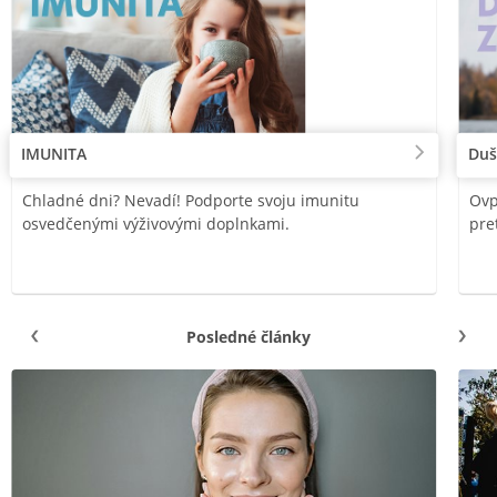
IMUNITA
Duš
Chladné dni? Nevadí! Podporte svoju imunitu
Ovp
osvedčenými výživovými doplnkami.
pre
Posledné články