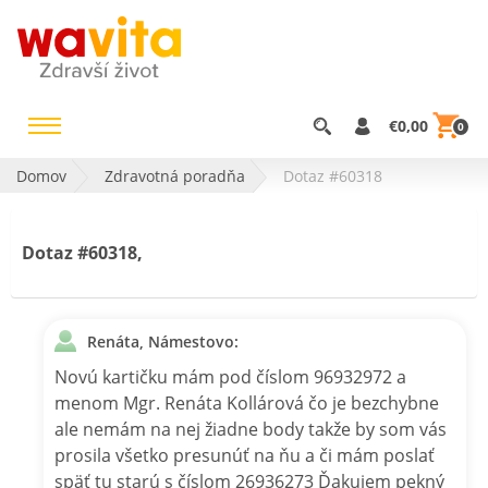
€0,00
0
Domov
Zdravotná poradňa
Dotaz #60318
Dotaz #60318,
Renáta, Námestovo:
Novú kartičku mám pod číslom 96932972 a
menom Mgr. Renáta Kollárová čo je bezchybne
ale nemám na nej žiadne body takže by som vás
prosila všetko presunúť na ňu a či mám poslať
späť tu starú s číslom 26936273 Ďakujem pekný