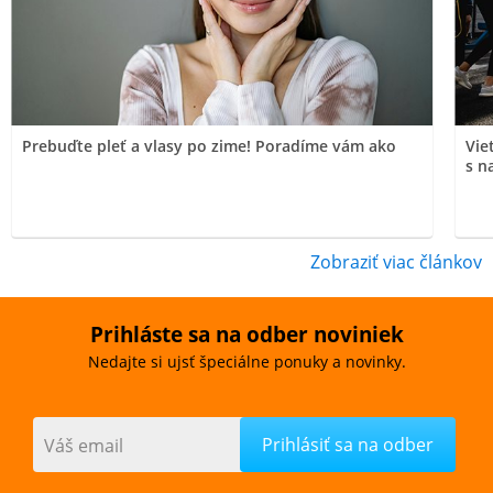
Prebuďte pleť a vlasy po zime! Poradíme vám ako
Vie
s n
Zobraziť viac článkov
Prihláste sa na odber noviniek
Nedajte si ujsť špeciálne ponuky a novinky.
Váš email