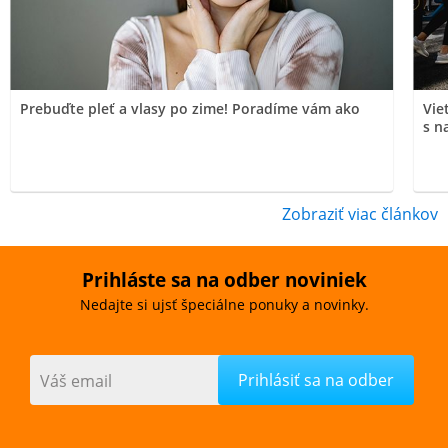
Prebuďte pleť a vlasy po zime! Poradíme vám ako
Vie
s n
Zobraziť viac článkov
Prihláste sa na odber noviniek
Nedajte si ujsť špeciálne ponuky a novinky.
Váš email