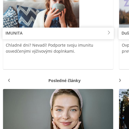
IMUNITA
Duš
Chladné dni? Nevadí! Podporte svoju imunitu
Ovp
osvedčenými výživovými doplnkami.
pre
Posledné články