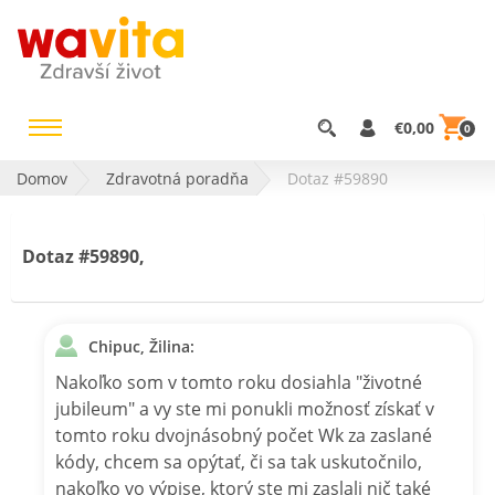
€0,00
0
Domov
Zdravotná poradňa
Dotaz #59890
Dotaz #59890,
Chipuc, Žilina:
Nakoľko som v tomto roku dosiahla "životné
jubileum" a vy ste mi ponukli možnosť získať v
tomto roku dvojnásobný počet Wk za zaslané
kódy, chcem sa opýtať, či sa tak uskutočnilo,
nakoľko vo výpise, ktorý ste mi zaslali nič také