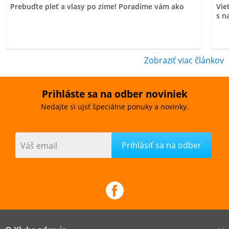
Prebuďte pleť a vlasy po zime! Poradíme vám ako
Vie
s n
Zobraziť viac článkov
Prihláste sa na odber noviniek
Nedajte si ujsť špeciálne ponuky a novinky.
Váš email