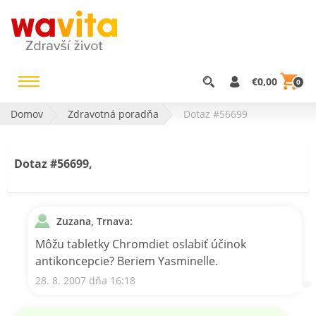
€0,00
0
Domov
Zdravotná poradňa
Dotaz #56699
Dotaz #56699,
Zuzana, Trnava:
Môžu tabletky Chromdiet oslabiť účinok
antikoncepcie? Beriem Yasminelle.
28. 8. 2007 dňa 16:18