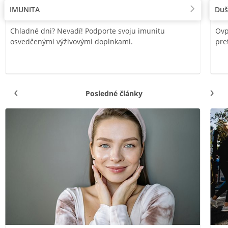
IMUNITA
Duš
Chladné dni? Nevadí! Podporte svoju imunitu
Ovp
osvedčenými výživovými doplnkami.
pre
Posledné články