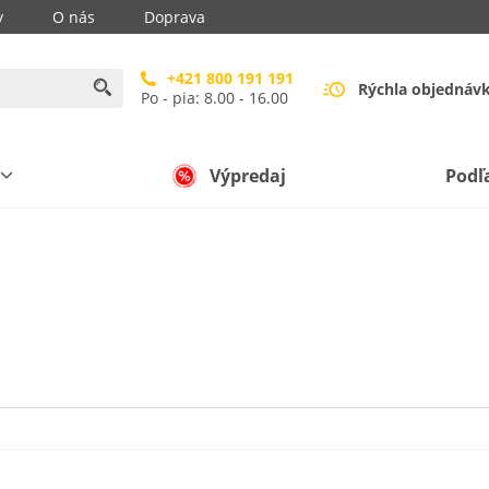
y
O nás
Doprava
+421 800 191 191
Rýchla objednáv
Po - pia: 8.00 - 16.00
Výpredaj
Podľ