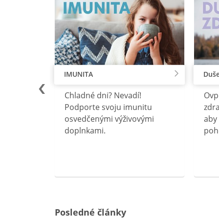
IMUNITA
Duše
lu
Chladné dni? Nevadí!
Ovp
rebný na
Podporte svoju imunitu
zdra
očného
osvedčenými výživovými
aby 
doplnkami.
poh
ravín
ovou
Posledné články