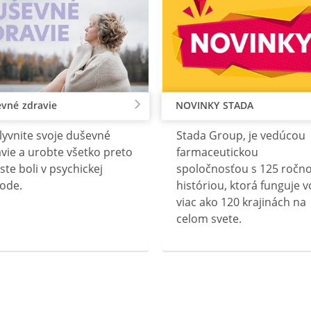
vné zdravie
NOVINKY STADA
lyvnite svoje duševné
Stada Group, je vedúcou
vie a urobte všetko preto
farmaceutickou
ste boli v psychickej
spoločnosťou s 125 ročn
ode.
históriou, ktorá funguje v
viac ako 120 krajinách na
celom svete.