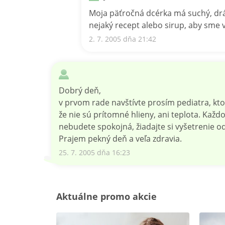
Moja päťročná dcérka má suchý, dráž
nejaký recept alebo sirup, aby sme v
2. 7. 2005 dňa 21:42
Dobrý deň,
v prvom rade navštívte prosím pediatra, kto
že nie sú prítomné hlieny, ani teplota. Kaž
nebudete spokojná, žiadajte si vyšetrenie o
Prajem pekný deň a veľa zdravia.
25. 7. 2005 dňa 16:23
Aktuálne promo akcie