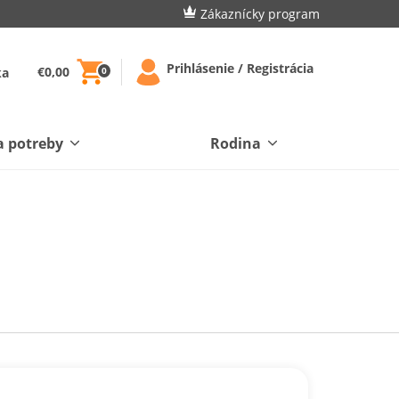
Zákaznícky program
Prihlásenie / Registrácia
€0,00
ka
0
a potreby
Rodina