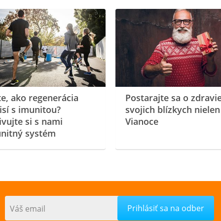
te, ako regenerácia
Postarajte sa o zdravi
isí s imunitou?
svojich blízkych nielen
ivujte si s nami
Vianoce
nitný systém
Váš email