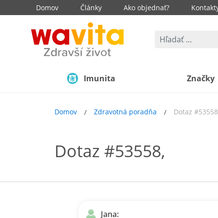
Domov
Články
Ako objednať?
Kontakt
Imunita
Značky
Domov
Zdravotná poradňa
Dotaz #53558
Dotaz #53558,
Jana: