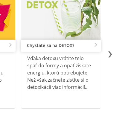
Chystáte sa na DETOX?
Vďaka detoxu vrátite telo
späť do formy a opäť získate
ou
energiu, ktorú potrebujete.
o
Než však začnete zistite si o
detoxikácii viac informácií...