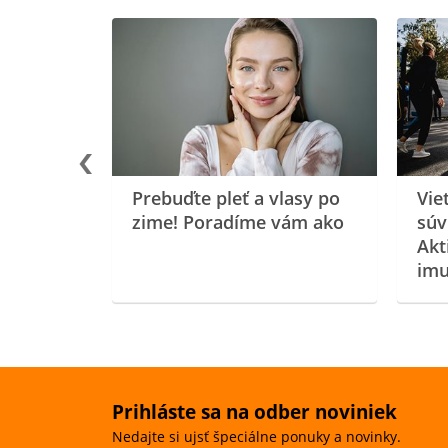
rgiu a
oenzýmu
Prebuďte pleť a vlasy po
Vie
zime! Poradíme vám ako
súv
Akt
imu
Prihláste sa na odber noviniek
Nedajte si ujsť špeciálne ponuky a novinky.