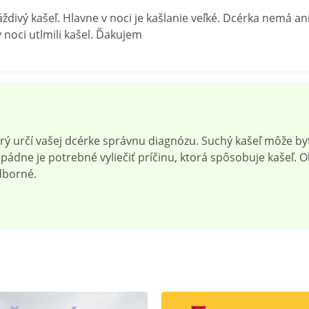
divý kašeľ. Hlavne v noci je kašlanie veľké. Dcérka nemá ani
 noci utlmili kašel. Ďakujem
rý určí vašej dcérke správnu diagnózu. Suchý kašeľ môže by
dopádne je potrebné vyliečiť príčinu, ktorá spôsobuje kašeľ
dborné.