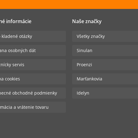
né informácie
Naše značky
 kladené otázky
Všetky značky
ana osobných dát
Sinulan
nícky servis
Proenzi
ika cookies
Marťankovia
becné obchodné podmienky
Idelyn
mácia a vrátenie tovaru