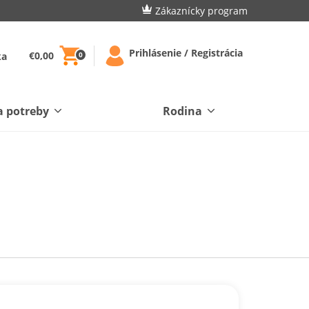
Zákaznícky program
Prihlásenie / Registrácia
€0,00
ka
0
a potreby
Rodina