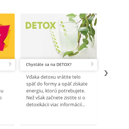
Chystáte sa na DETOX?
Vďaka detoxu vrátite telo
späť do formy a opäť získate
ou
energiu, ktorú potrebujete.
o
Než však začnete zistite si o
detoxikácii viac informácií...