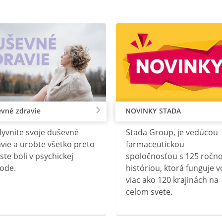
vné zdravie
NOVINKY STADA
lyvnite svoje duševné
Stada Group, je vedúcou
vie a urobte všetko preto
farmaceutickou
ste boli v psychickej
spoločnosťou s 125 ročn
ode.
históriou, ktorá funguje v
viac ako 120 krajinách na
celom svete.