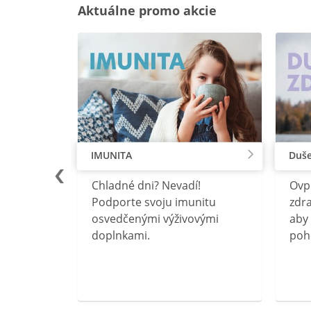
Aktuálne promo akcie
IMUNITA
Duše
lu
Chladné dni? Nevadí!
Ovp
rebný na
Podporte svoju imunitu
zdra
očného
osvedčenými výživovými
aby 
doplnkami.
poh
ravín
ovou