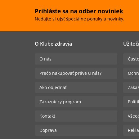
Prihláste sa na odber noviniek
Nedajte si ujsť špeciálne ponuky a novinky.
O Klube zdravia
Užitoč
O nás
Často
Prečo nakupovať práve u nás?
Ochr
Ako objednať
Zákaz
Zákaznicky program
Polit
Kontakt
Všeo
Doprava
Rekla