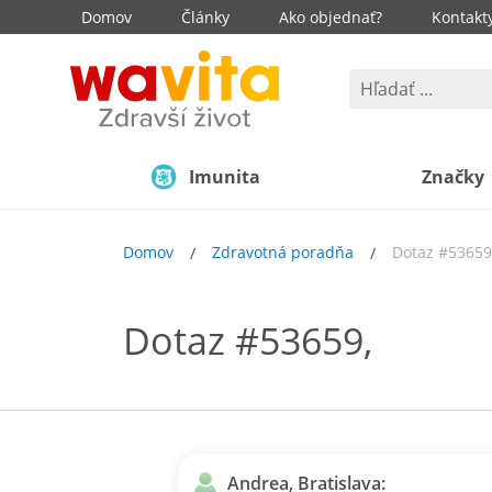
Domov
Články
Ako objednať?
Kontakt
Imunita
Značky
Domov
Zdravotná poradňa
Dotaz #53659
Dotaz #53659,
Andrea, Bratislava: