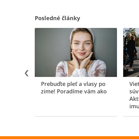
Posledné články
rgiu a
oenzýmu
Prebuďte pleť a vlasy po
Vie
zime! Poradíme vám ako
súv
Akt
imu