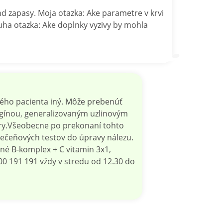
d zapasy. Moja otazka: Ake parametre v krvi
uha otazka: Ake doplnky vyzivy by mohla
dého pacienta iný. Môže prebenúť
ngínou, generalizovaným uzlinovým
éry.Všeobecne po prekonaní tohto
ečeňových testov do úpravy nálezu.
dné B-komplex + C vitamin 3x1,
00 191 191 vždy v stredu od 12.30 do