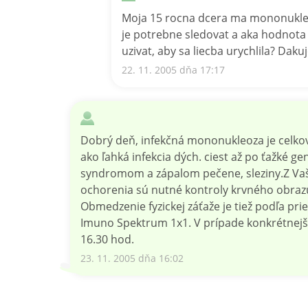
Moja 15 rocna dcera ma mononukleozu
je potrebne sledovat a aka hodnota 
uzivat, aby sa liecba urychlila? Dak
22. 11. 2005 dňa 17:17
Dobrý deň, infekčná mononukleoza je celko
ako ľahká infekcia dých. ciest až po ťažké
syndromom a zápalom pečene, sleziny.Z Vaš
ochorenia sú nutné kontroly krvného obra
Obmedzenie fyzickej záťaže je tiež podľa pr
Imuno Spektrum 1x1. V prípade konkrétnejší
16.30 hod.
23. 11. 2005 dňa 16:02