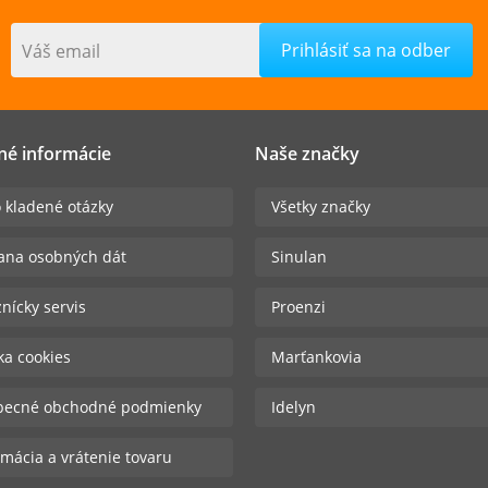
Váš email
né informácie
Naše značky
 kladené otázky
Všetky značky
ana osobných dát
Sinulan
nícky servis
Proenzi
ika cookies
Marťankovia
becné obchodné podmienky
Idelyn
mácia a vrátenie tovaru