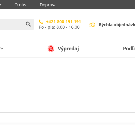
y
O nás
Doprava
+421 800 191 191
Rýchla objednáv
Po - pia: 8.00 - 16.00
Výpredaj
Podľ