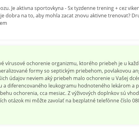
. Je aktivna sportovkyna - 5x tyzdenne trening + cez viken
je dobra na to, aby mohla zacat znovu aktivne trenovat? Dr
ujem
vé vírusové ochorenie organizmu, ktorého priebeh je u kaž
 generalizované formy so septickým priebehom, povlakovou a
ich údajov neviem aký priebeh malo ochorenie u Vašej dc
zu a diferencovaného leukogramu hodnoteného lekárom a p
iebehu ochorenia, cca mesiac. Z výživových doplnkov sú vho
ch otázok mi môžte zavolať na bezplatné telefónne číslo 08