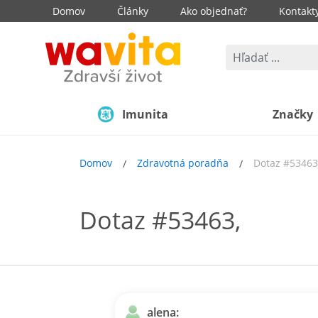
Domov
Články
Ako objednať?
Kontakt
Imunita
Značky
Domov
Zdravotná poradňa
Dotaz #53463
Dotaz #53463,
alena: