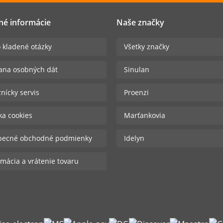
né informácie
Naše značky
 kladené otázky
Všetky značky
ana osobných dát
Sinulan
nícky servis
Proenzi
ika cookies
Marťankovia
becné obchodné podmienky
Idelyn
mácia a vrátenie tovaru