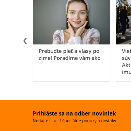
rgiu a
oenzýmu
Prebuďte pleť a vlasy po
Vie
zime! Poradíme vám ako
súv
Akt
imu
Prihláste sa na odber noviniek
Nedajte si ujsť špeciálne ponuky a novinky.