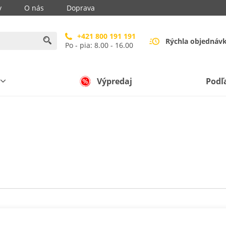
y
O nás
Doprava
+421 800 191 191
Rýchla objednáv
Po - pia: 8.00 - 16.00
Výpredaj
Podľ