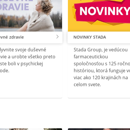
vné zdravie
NOVINKY STADA
lyvnite svoje duševné
Stada Group, je vedúcou
vie a urobte všetko preto
farmaceutickou
ste boli v psychickej
spoločnosťou s 125 ročn
ode.
históriou, ktorá funguje v
viac ako 120 krajinách na
celom svete.