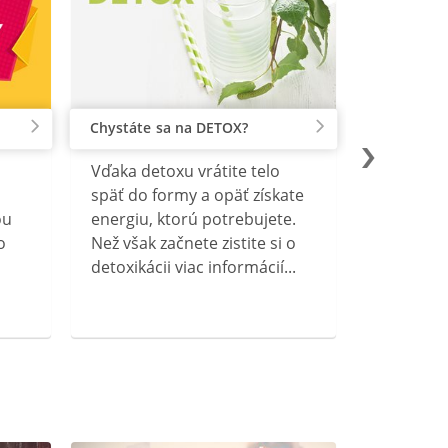
Chystáte sa na DETOX?
Vďaka detoxu vrátite telo
späť do formy a opäť získate
ou
energiu, ktorú potrebujete.
o
Než však začnete zistite si o
detoxikácii viac informácií...