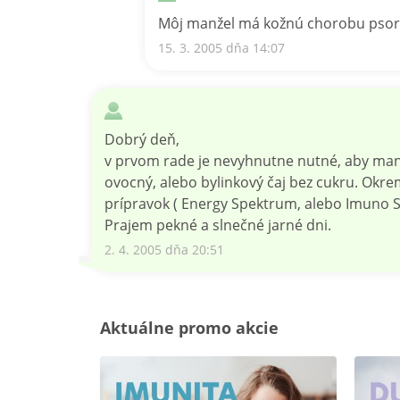
Môj manžel má kožnú chorobu psoriá
15. 3. 2005 dňa 14:07
Dobrý deň,
v prvom rade je nevyhnutne nutné, aby manžel 
ovocný, alebo bylinkový čaj bez cukru. Okr
prípravok ( Energy Spektrum, alebo Imuno Sp
Prajem pekné a slnečné jarné dni.
2. 4. 2005 dňa 20:51
Aktuálne promo akcie