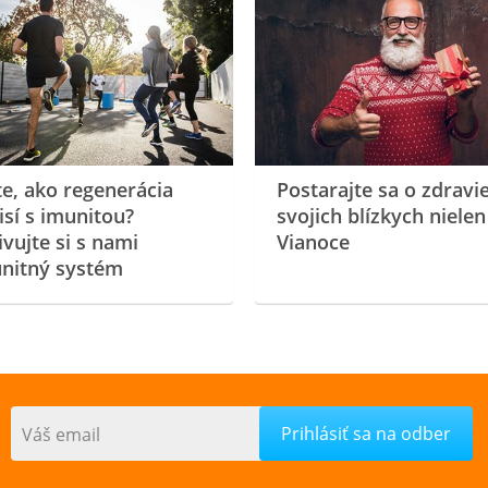
te, ako regenerácia
Postarajte sa o zdravi
isí s imunitou?
svojich blízkych nielen
ivujte si s nami
Vianoce
nitný systém
Váš email