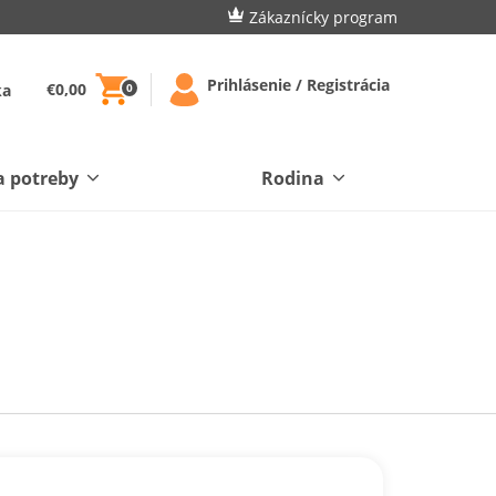
Zákaznícky program
Prihlásenie / Registrácia
€0,00
ka
0
a potreby
Rodina