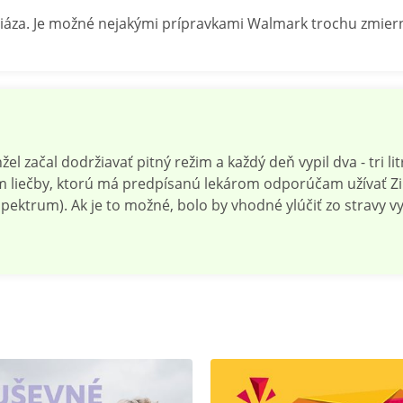
za. Je možné nejakými prípravkami Walmark trochu zmierniť
začal dodržiavať pitný režim a každý deň vypil dva - tri litr
em liečby, ktorú má predpísanú lekárom odporúčam užívať Zi
ektrum). Ak je to možné, bolo by vhodné ylúčiť zo stravy v