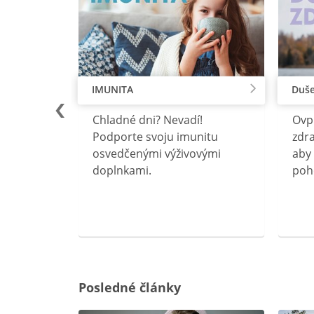
IMUNITA
Duše
lu
Chladné dni? Nevadí!
Ovp
rebný na
Podporte svoju imunitu
zdra
očného
osvedčenými výživovými
aby 
doplnkami.
poh
ravín
ovou
Posledné články