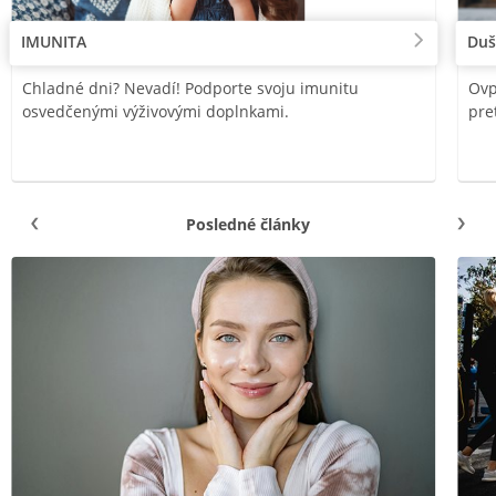
IMUNITA
Duš
Chladné dni? Nevadí! Podporte svoju imunitu
Ovp
osvedčenými výživovými doplnkami.
pre
Posledné články