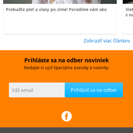
Prebuďte pleť a vlasy po zime! Poradíme vám ako
Vie
s n
Zobraziť viac článkov
Prihláste sa na odber noviniek
Nedajte si ujsť špeciálne ponuky a novinky.
Váš email