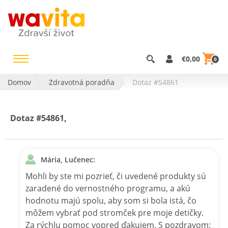
€0,00
0
Domov
Zdravotná poradňa
Dotaz #54861
Dotaz #54861,
Mária, Lučenec:
Mohli by ste mi pozrieť, či uvedené produkty sú
zaradené do vernostného programu, a akú
hodnotu majú spolu, aby som si bola istá, čo
môžem vybrať pod stromček pre moje detičky.
Za rýchlu pomoc vopred ďakujem. S pozdravom: