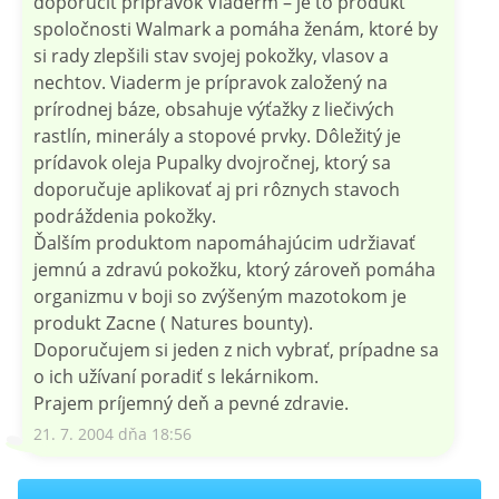
doporučiť prípravok Viaderm – je to produkt
spoločnosti Walmark a pomáha ženám, ktoré by
si rady zlepšili stav svojej pokožky, vlasov a
nechtov. Viaderm je prípravok založený na
prírodnej báze, obsahuje výťažky z liečivých
rastlín, minerály a stopové prvky. Dôležitý je
prídavok oleja Pupalky dvojročnej, ktorý sa
doporučuje aplikovať aj pri rôznych stavoch
podráždenia pokožky.
Ďalším produktom napomáhajúcim udržiavať
jemnú a zdravú pokožku, ktorý zároveň pomáha
organizmu v boji so zvýšeným mazotokom je
produkt Zacne ( Natures bounty).
Doporučujem si jeden z nich vybrať, prípadne sa
o ich užívaní poradiť s lekárnikom.
Prajem príjemný deň a pevné zdravie.
21. 7. 2004 dňa 18:56