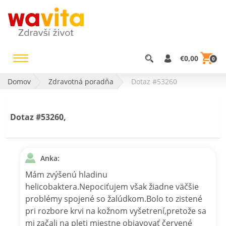
€0,00
0
Domov
Zdravotná poradňa
Dotaz #53260
Dotaz #53260,
Anka:
Mám zvýšenú hladinu
helicobaktera.Nepociťujem však žiadne väčšie
problémy spojené so žalúdkom.Bolo to zistené
pri rozbore krvi na kožnom vyšetrení,pretože sa
mi začali na pleti miestne objavovať červené