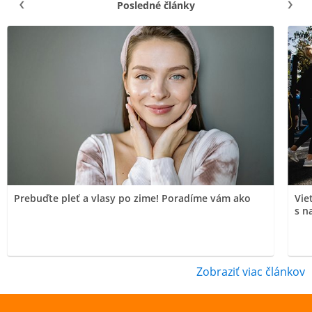
Posledné články
Prebuďte pleť a vlasy po zime! Poradíme vám ako
Vie
s n
Zobraziť viac článkov