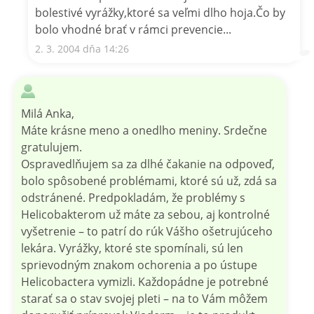
bolestivé vyrážky,ktoré sa veľmi dlho hoja.Čo by
bolo vhodné brať v rámci prevencie...
2. 3. 2004 dňa 14:26
Milá Anka,
Máte krásne meno a onedlho meniny. Srdečne
gratulujem.
Ospravedlňujem sa za dlhé čakanie na odpoveď,
bolo spôsobené problémami, ktoré sú už, zdá sa
odstránené. Predpokladám, že problémy s
Helicobakterom už máte za sebou, aj kontrolné
vyšetrenie – to patrí do rúk Vášho ošetrujúceho
lekára. Vyrážky, ktoré ste spomínali, sú len
sprievodným znakom ochorenia a po ústupe
Helicobactera vymizli. Každopádne je potrebné
starať sa o stav svojej pleti – na to Vám môžem