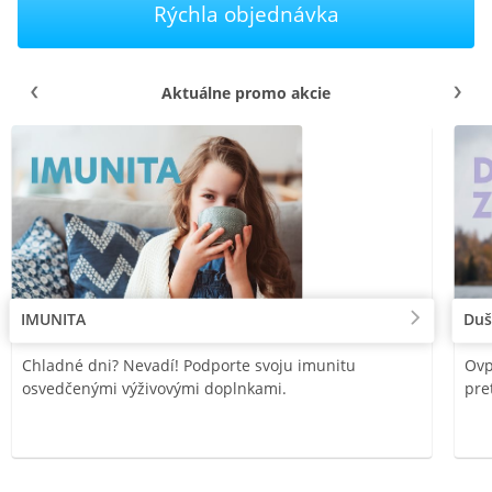
Rýchla objednávka
Aktuálne promo akcie
IMUNITA
Duš
Chladné dni? Nevadí! Podporte svoju imunitu
Ovp
osvedčenými výživovými doplnkami.
pre