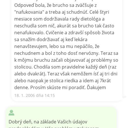
Odpoveď bola, že brucho sa zväčšuje z
"nafukovania" a treba aj schudnúť. Celé štyri
mesiace som dodržiavala rady dietológa a
neschudla som nič, akurát sa brucho tak často
nenafukovalo. Cvičenie a zdravší spôsob života
sa snažím dodržiavať aj keď lekára
nenavštevujem, lebo sa mu nepáčilo, že
nechudnem a bol z toho dosť nervózny. Teraz sa
k môjmu bruchu začali objavovať aj problémy so
stolicou. Chodila som pravidelne každý deň (raz
alebo dvakrát). Teraz však nemôžem ísť aj tri dni
alebo naopak je stolica riedka a idem aj 7krát
denne. Prosím skúste mi poradiť. Ďakujem
18. 1. 2006 dňa 14:15
Dobrý deň, na základe Vašich údajov