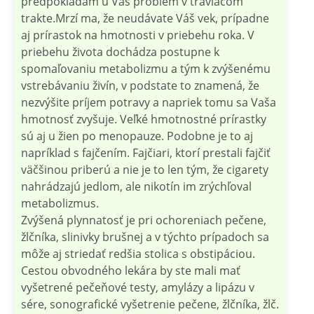
predpokladám u Vás problém v tráviacom
trakte.Mrzí ma, že neudávate Váš vek, prípadne
aj prírastok na hmotnosti v priebehu roka. V
priebehu života dochádza postupne k
spomaľovaniu metabolizmu a tým k zvýšenému
vstrebávaniu živín, v podstate to znamená, že
nezvýšite príjem potravy a napriek tomu sa Vaša
hmotnosť zvyšuje. Veľké hmotnostné prírastky
sú aj u žien po menopauze. Podobne je to aj
napríklad s fajčením. Fajčiari, ktorí prestali fajčiť
väčšinou priberú a nie je to len tým, že cigarety
nahrádzajú jedlom, ale nikotín im zrýchľoval
metabolizmus.
Zvýšená plynnatosť je pri ochoreniach pečene,
žlčníka, slinivky brušnej a v týchto prípadoch sa
môže aj striedať redšia stolica s obstipáciou.
Cestou obvodného lekára by ste mali mať
vyšetrené pečeňové testy, amylázy a lipázu v
sére, sonografické vyšetrenie pečene, žlčníka, žlč.