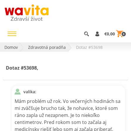
€0,00
0
Domov
Zdravotná poradňa
Dotaz #53698
Dotaz #53698,
valika:
Mám problém už rok. Vo večerných hodinách sa
mi zväčšuje brucho tak, že nohavice, ktoré som
ráno zapla už nezapnem. Je to niekoľko
centimetrov. Pred rokom som to začala aj
medicínsky riešiť lebo som aj začala priberať.