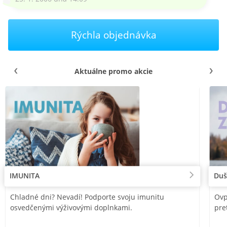
Rýchla objednávka
Aktuálne promo akcie
IMUNITA
Duš
Chladné dni? Nevadí! Podporte svoju imunitu
Ovp
osvedčenými výživovými doplnkami.
pre