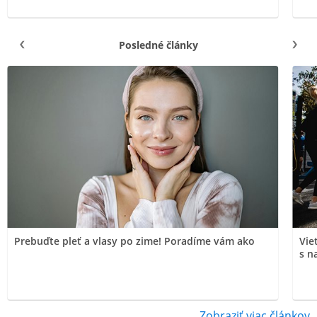
Posledné články
Prebuďte pleť a vlasy po zime! Poradíme vám ako
Vie
s n
Zobraziť viac článkov