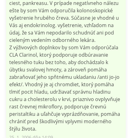
ciest, pankreasu. V prípade negatívneho nálezu
ešte by som Vám odporučila kolonoskopické
vyšetrenie hrubého čreva. Súčasne je vhodné u
Vás aj endokrinolog. vyšetrenie, vzhľadom na
údaj, že sa Vám nepodarilo schudnúť ani pod
cieleným vedením odborného lekára.
Z výživových doplnkov by som Vám odporúčala
CLA Clarinol, ktorý podporuje odbúravanie
telesného tuku bez toho, aby dochádzalo k
úbytku svalovej hmoty, a zároveň pomáha
zabraňovať jeho spňtnému ukladaniu /anti jo-jo
efekt/. Vhodný je aj chromdiet, ktorý pomáha
tlmiť pocit hladu, udržiavať správnu hladinu
cukru a cholesterolu v krvi, priaznivo ovplyvňuje
rast črevnej mikroflory, podporuje črevnú
peristaltiku a uľahčuje vyprázdňovanie, pomáha
chrániť pred škodlivými vplyvmi moderného
štýlu života.
25. 1. 2006 dňa 14:09