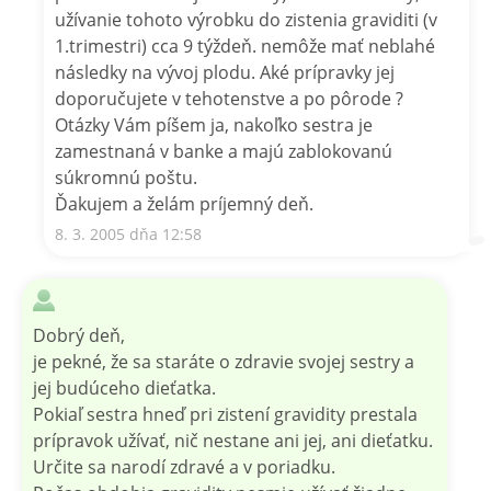
užívanie tohoto výrobku do zistenia graviditi (v
1.trimestri) cca 9 týždeň. nemôže mať neblahé
následky na vývoj plodu. Aké prípravky jej
doporučujete v tehotenstve a po pôrode ?
Otázky Vám píšem ja, nakoľko sestra je
zamestnaná v banke a majú zablokovanú
súkromnú poštu.
Ďakujem a želám príjemný deň.
8. 3. 2005 dňa 12:58
Dobrý deň,
je pekné, že sa staráte o zdravie svojej sestry a
jej budúceho dieťatka.
Pokiaľ sestra hneď pri zistení gravidity prestala
prípravok užívať, nič nestane ani jej, ani dieťatku.
Určite sa narodí zdravé a v poriadku.