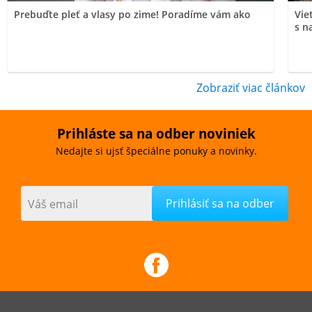
Prebuďte pleť a vlasy po zime! Poradíme vám ako
Vie
s n
Zobraziť viac článkov
Prihláste sa na odber noviniek
Nedajte si ujsť špeciálne ponuky a novinky.
Váš email