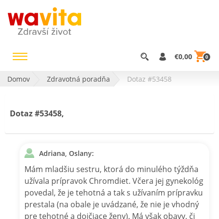
€0,00
0
Domov
Zdravotná poradňa
Dotaz #53458
Dotaz #53458,
Adriana, Oslany:
Mám mladšiu sestru, ktorá do minulého týždňa
užívala prípravok Chromdiet. Včera jej gynekológ
povedal, že je tehotná a tak s užívaním prípravku
prestala (na obale je uvádzané, že nie je vhodný
pre tehotné a dojčiace ženy). Má však obavy, či