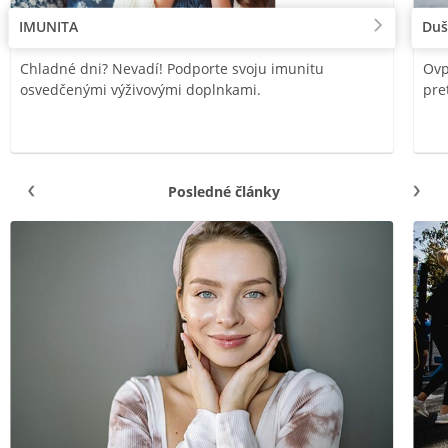
IMUNITA
Duš
Chladné dni? Nevadí! Podporte svoju imunitu
Ovp
osvedčenými výživovými doplnkami.
pre
Posledné články