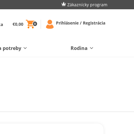
Zákaznícky program
Prihlásenie / Registrácia
€0,00
ka
0
a potreby
Rodina