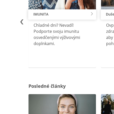
IMUNITA
Duše
lu
Chladné dni? Nevadí!
Ovp
rebný na
Podporte svoju imunitu
zdra
očného
osvedčenými výživovými
aby 
doplnkami.
poh
ravín
ovou
Posledné články
rgiu a
oenzýmu