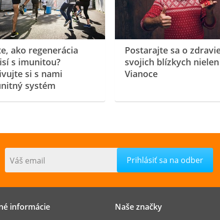
te, ako regenerácia
Postarajte sa o zdravi
isí s imunitou?
svojich blízkych nielen
ivujte si s nami
Vianoce
nitný systém
Váš email
né informácie
Naše značky