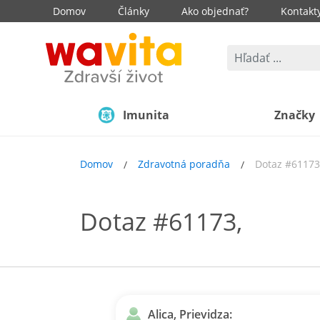
Domov
Články
Ako objednať?
Kontakt
Imunita
Značky
Domov
Zdravotná poradňa
Dotaz #61173
Dotaz #61173,
Alica, Prievidza: