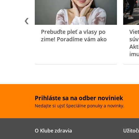
Prebuďte pleť a vlasy po
Vie
zime! Poradíme vám ako
súv
Akt
imu
Prihláste sa na odber noviniek
Nedajte si ujsť špeciálne ponuky a novinky.
O Klube zdravia
Užitoč