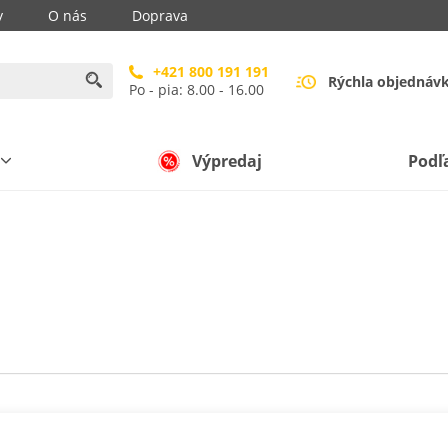
y
O nás
Doprava
+421 800 191 191
Rýchla objednáv
Po - pia: 8.00 - 16.00
Výpredaj
Podľ