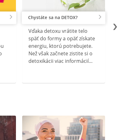
Chystáte sa na DETOX?
Vďaka detoxu vrátite telo
späť do formy a opäť získate
ou
energiu, ktorú potrebujete.
o
Než však začnete zistite si o
detoxikácii viac informácií...