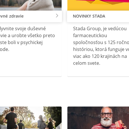
vné zdravie
NOVINKY STADA
lyvnite svoje duševné
Stada Group, je vedúcou
vie a urobte všetko preto
farmaceutickou
ste boli v psychickej
spoločnosťou s 125 ročn
ode.
históriou, ktorá funguje v
viac ako 120 krajinách na
celom svete.