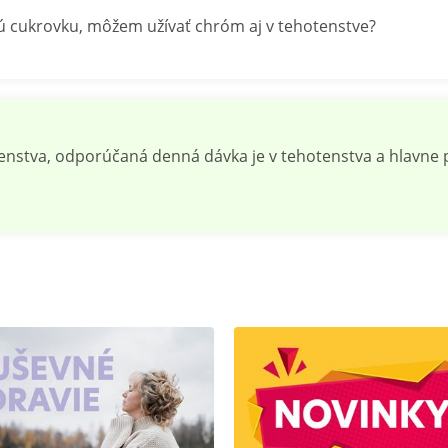
ú cukrovku, môžem užívať chróm aj v tehotenstve?
nstva, odporúčaná denná dávka je v tehotenstva a hlavne p