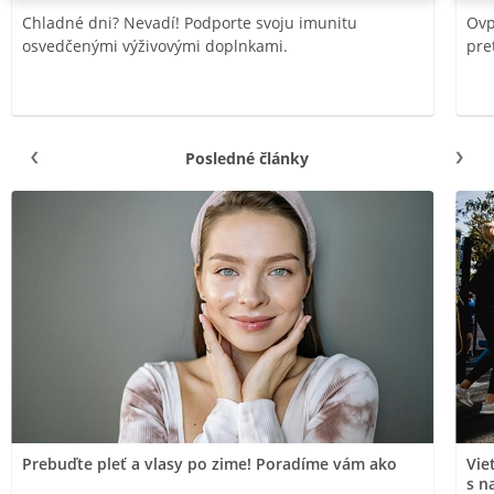
Chladné dni? Nevadí! Podporte svoju imunitu
Ovp
osvedčenými výživovými doplnkami.
pre
Posledné články
Prebuďte pleť a vlasy po zime! Poradíme vám ako
Vie
s n