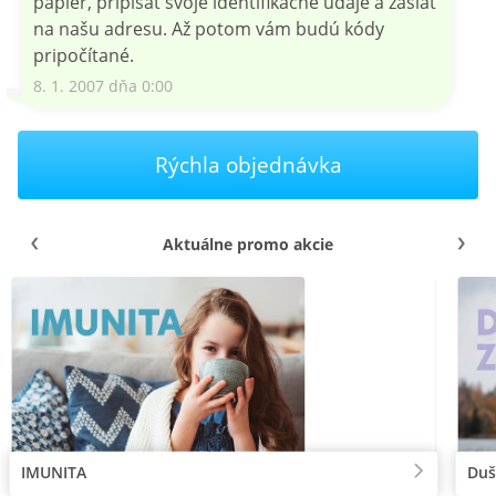
papier, pripísať svoje identifikačné údaje a zaslať
na našu adresu. Až potom vám budú kódy
pripočítané.
8. 1. 2007 dňa 0:00
Rýchla objednávka
Aktuálne promo akcie
IMUNITA
Duš