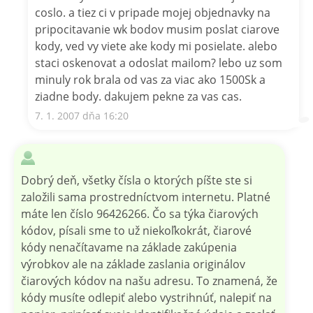
coslo. a tiez ci v pripade mojej objednavky na
pripocitavanie wk bodov musim poslat ciarove
kody, ved vy viete ake kody mi posielate. alebo
staci oskenovat a odoslat mailom? lebo uz som
minuly rok brala od vas za viac ako 1500Sk a
ziadne body. dakujem pekne za vas cas.
7. 1. 2007 dňa 16:20
Dobrý deň, všetky čísla o ktorých píšte ste si
založili sama prostredníctvom internetu. Platné
máte len číslo 96426266. Čo sa týka čiarových
kódov, písali sme to už niekoľkokrát, čiarové
kódy nenačítavame na základe zakúpenia
výrobkov ale na základe zaslania originálov
čiarových kódov na našu adresu. To znamená, že
kódy musíte odlepiť alebo vystrihnúť, nalepiť na