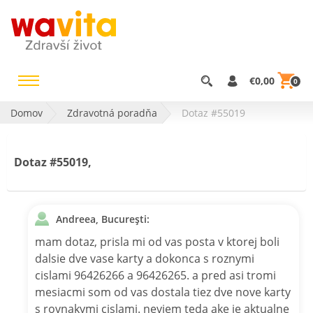
€0,00
0
Domov
Zdravotná poradňa
Dotaz #55019
Dotaz #55019,
Andreea, Bucureşti:
mam dotaz, prisla mi od vas posta v ktorej boli
dalsie dve vase karty a dokonca s roznymi
cislami 96426266 a 96426265. a pred asi tromi
mesiacmi som od vas dostala tiez dve nove karty
s rovnakymi cislami. neviem teda ake je aktualne