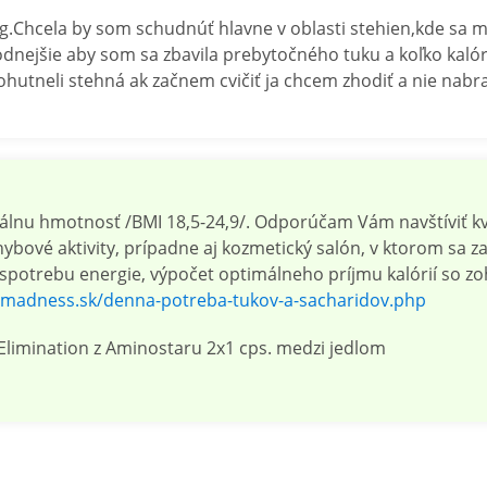
hcela by som schudnúť hlavne v oblasti stehien,kde sa mi z
hodnejšie aby som sa zbavila prebytočného tuku a koľko kaló
hutneli stehná ak začnem cvičiť ja chcem zhodiť a nie nab
álnu hmotnosť /BMI 18,5-24,9/. Odporúčam Vám navštíviť kv
ové aktivity, prípadne aj kozmetický salón, v ktorom sa za
 na spotrebu energie, výpočet optimálneho príjmu kalórií so 
a.madness.sk/denna-potreba-tukov-a-sacharidov.php
limination z Aminostaru 2x1 cps. medzi jedlom