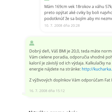
Mám 169cm vek 18rokov a váhu 57kg.C
preto opýtat aké cviky by boli najv
podotknúť že sa bojím aby mi nezmo
10. 7. 2008 dňa 20:28
Dobrý deň, Váš BMI je 20,0, teda máte norm
Vám cielene poradia, odporučia vhodné pohyb
kalorií je závislý od ich výdaja. Kalkulačky
energie nájdete na stránke:
http://kuchark
Z výživových doplnkov Vám odporúčam Fat E
16. 7. 2008 dňa 15:12