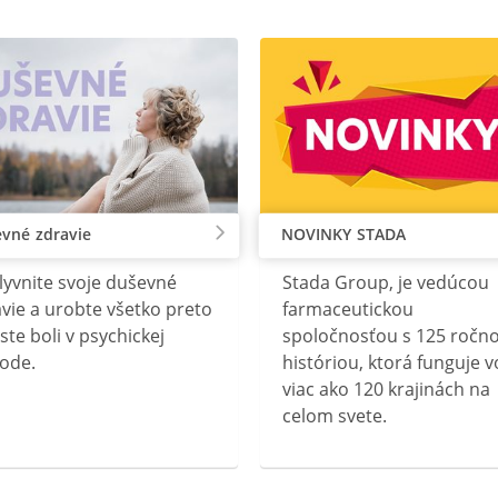
vné zdravie
NOVINKY STADA
lyvnite svoje duševné
Stada Group, je vedúcou
vie a urobte všetko preto
farmaceutickou
ste boli v psychickej
spoločnosťou s 125 ročn
ode.
históriou, ktorá funguje v
viac ako 120 krajinách na
celom svete.