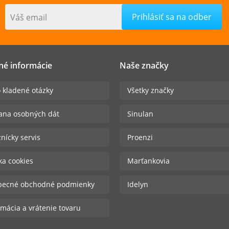
Váš email
né informácie
Naše značky
 kladené otázky
Všetky značky
ana osobných dát
Sinulan
nícky servis
Proenzi
ika cookies
Marťankovia
becné obchodné podmienky
Idelyn
mácia a vrátenie tovaru