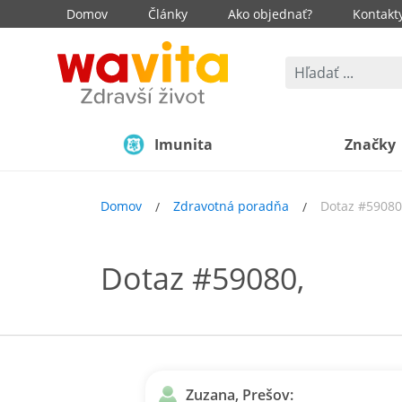
Domov
Články
Ako objednať?
Kontakt
Imunita
Značky
Domov
Zdravotná poradňa
Dotaz #59080
Dotaz #59080,
Zuzana, Prešov: