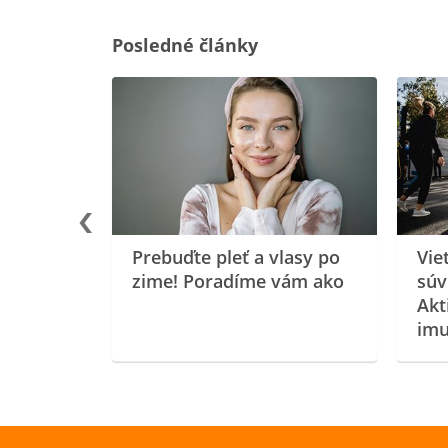
Posledné články
rgiu a
oenzýmu
Prebuďte pleť a vlasy po
Vie
zime! Poradíme vám ako
súv
Akt
imu