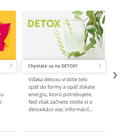
Chystáte sa na DETOX?
Vďaka detoxu vrátite telo
späť do formy a opäť získate
ou
energiu, ktorú potrebujete.
o
Než však začnete zistite si o
detoxikácii viac informácií...