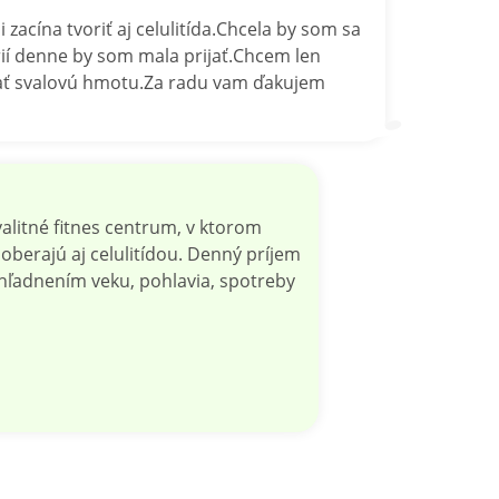
acína tvoriť aj celulitída.Chcela by som sa
rií denne by som mala prijať.Chcem len
rať svalovú hmotu.Za radu vam ďakujem
alitné fitnes centrum, v ktorom
oberajú aj celulitídou. Denný príjem
zohľadnením veku, pohlavia, spotreby