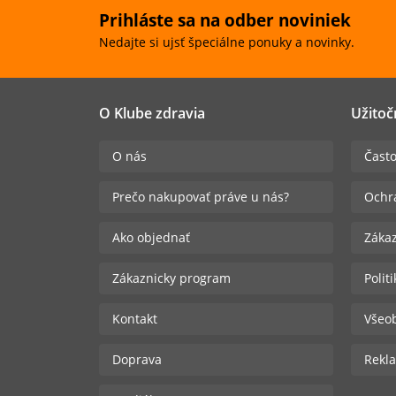
Prihláste sa na odber noviniek
Nedajte si ujsť špeciálne ponuky a novinky.
O Klube zdravia
Užitoč
O nás
Často
Prečo nakupovať práve u nás?
Ochr
Ako objednať
Zákaz
Zákaznicky program
Polit
Kontakt
Všeo
Doprava
Rekla