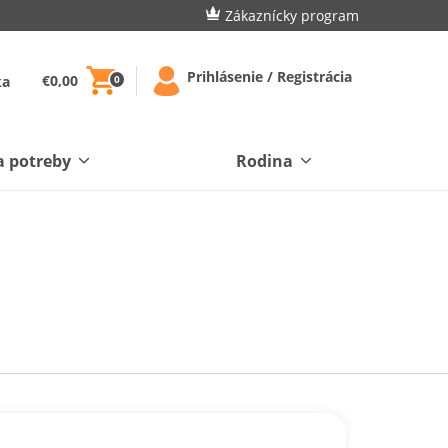
Zákaznícky program
Prihlásenie / Registrácia
€0,00
ka
0
a potreby
Rodina