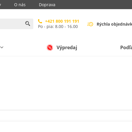
y
O nás
Doprava
+421 800 191 191
Rýchla objednáv
Po - pia: 8.00 - 16.00
Výpredaj
Podľ