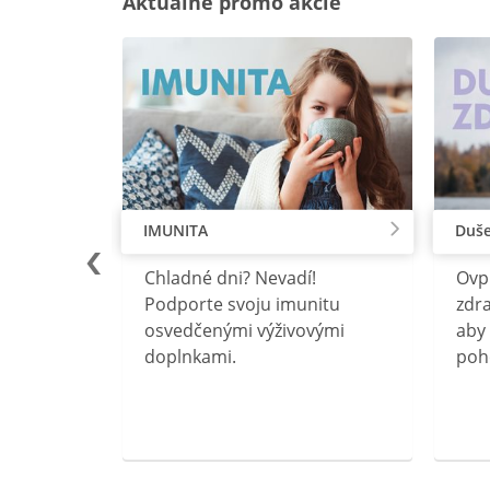
Aktuálne promo akcie
IMUNITA
Duše
lu
Chladné dni? Nevadí!
Ovp
rebný na
Podporte svoju imunitu
zdra
očného
osvedčenými výživovými
aby 
doplnkami.
poh
ravín
ovou