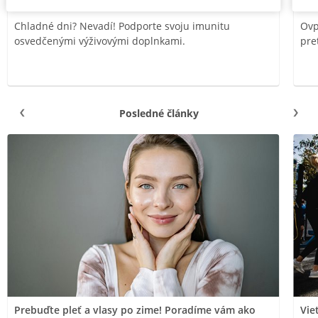
Chladné dni? Nevadí! Podporte svoju imunitu
Ovp
osvedčenými výživovými doplnkami.
pre
Posledné články
Prebuďte pleť a vlasy po zime! Poradíme vám ako
Vie