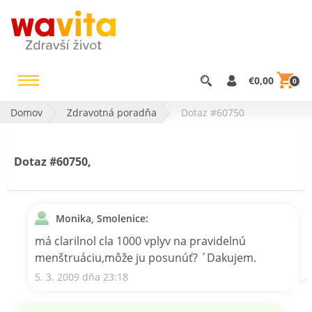
€0,00
0
Domov
Zdravotná poradňa
Dotaz #60750
Dotaz #60750,
Monika, Smolenice:
má clarilnol cla 1000 vplyv na pravidelnú
menštruáciu,môže ju posunúť? ´Dakujem.
5. 3. 2009 dňa 23:18