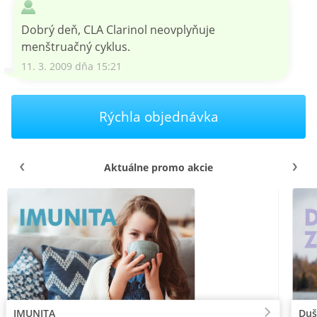
Dobrý deň, CLA Clarinol neovplyňuje
menštruačný cyklus.
11. 3. 2009 dňa 15:21
Rýchla objednávka
Aktuálne promo akcie
IMUNITA
Duš