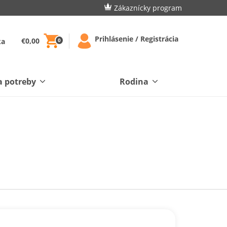
Zákaznícky program
Prihlásenie / Registrácia
€0,00
ka
0
a potreby
Rodina