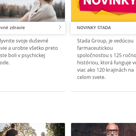
vné zdravie
NOVINKY STADA
lyvnite svoje duševné
Stada Group, je vedúcou
vie a urobte všetko preto
farmaceutickou
ste boli v psychickej
spoločnosťou s 125 ročn
ode.
históriou, ktorá funguje v
viac ako 120 krajinách na
celom svete.