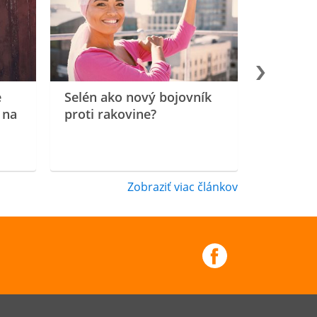
e
Selén ako nový bojovník
 na
proti rakovine?
Zobraziť viac článkov