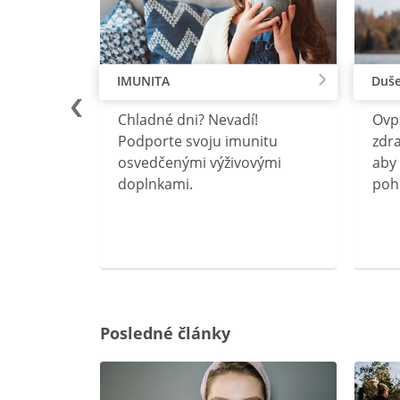
IMUNITA
Duše
lu
Chladné dni? Nevadí!
Ovp
rebný na
Podporte svoju imunitu
zdra
očného
osvedčenými výživovými
aby 
doplnkami.
poh
ravín
ovou
Posledné články