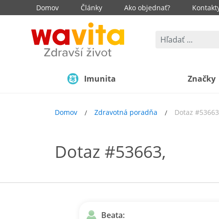
Domov
Články
Ako objednať?
Kontakt
Imunita
Značky
Domov
Zdravotná poradňa
Dotaz #53663
Dotaz #53663,
Beata: