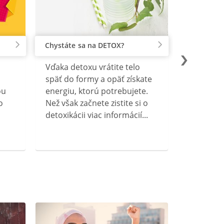
Chystáte sa na DETOX?
Vďaka detoxu vrátite telo
späť do formy a opäť získate
ou
energiu, ktorú potrebujete.
o
Než však začnete zistite si o
detoxikácii viac informácií...