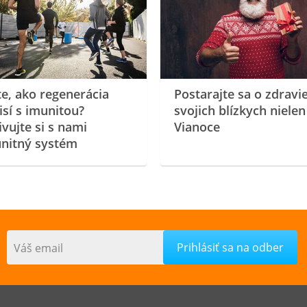
te, ako regenerácia
Postarajte sa o zdravi
isí s imunitou?
svojich blízkych nielen
ivujte si s nami
Vianoce
nitný systém
Váš email