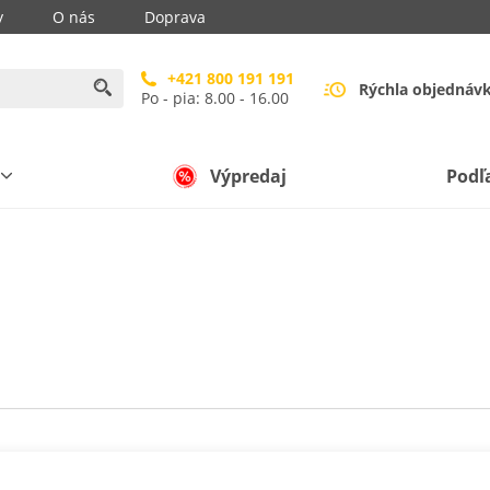
y
O nás
Doprava
+421 800 191 191
Rýchla objednáv
Po - pia: 8.00 - 16.00
Výpredaj
Podľ