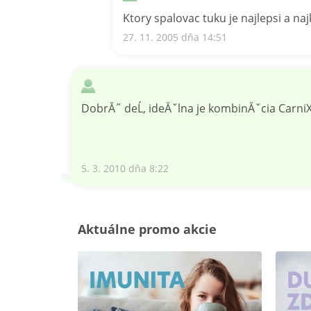
Ktory spalovac tuku je najlepsi a naj
27. 11. 2005 dňa 14:51
DobrĂ˝ deĹ, ideĂˇlna je kombinĂˇcia Carni
5. 3. 2010 dňa 8:22
Aktuálne promo akcie