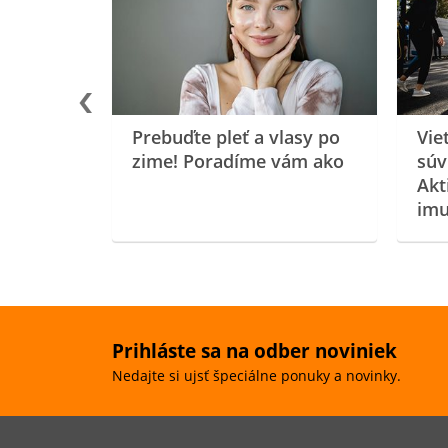
rgiu a
oenzýmu
Prebuďte pleť a vlasy po
Vie
zime! Poradíme vám ako
súv
Akt
imu
Prihláste sa na odber noviniek
Nedajte si ujsť špeciálne ponuky a novinky.