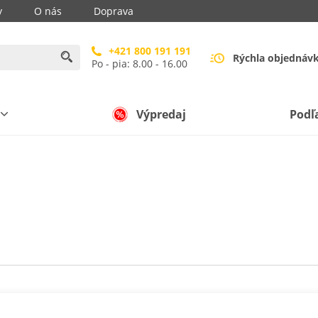
y
O nás
Doprava
+421 800 191 191
Rýchla objednáv
Po - pia: 8.00 - 16.00
Výpredaj
Podľ