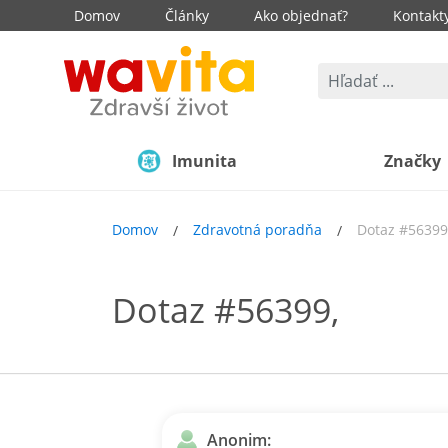
Domov
Články
Ako objednať?
Kontakt
Imunita
Značky
Domov
Zdravotná poradňa
Dotaz #56399
Dotaz #56399,
Anonim: