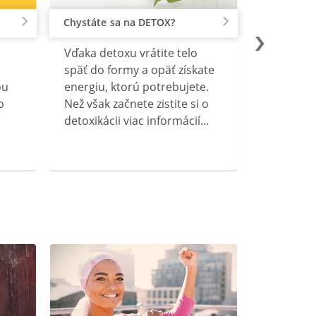
Chystáte sa na DETOX?
Vďaka detoxu vrátite telo
späť do formy a opäť získate
ou
energiu, ktorú potrebujete.
o
Než však začnete zistite si o
detoxikácii viac informácií...