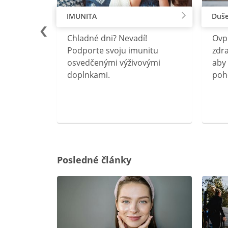
IMUNITA
Duše
lu
Chladné dni? Nevadí!
Ovp
rebný na
Podporte svoju imunitu
zdra
očného
osvedčenými výživovými
aby 
doplnkami.
poh
ravín
ovou
Posledné články
rgiu a
oenzýmu