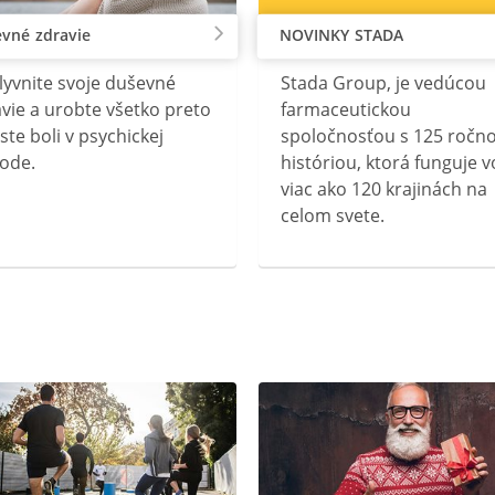
vné zdravie
NOVINKY STADA
lyvnite svoje duševné
Stada Group, je vedúcou
vie a urobte všetko preto
farmaceutickou
ste boli v psychickej
spoločnosťou s 125 ročn
ode.
históriou, ktorá funguje v
viac ako 120 krajinách na
celom svete.