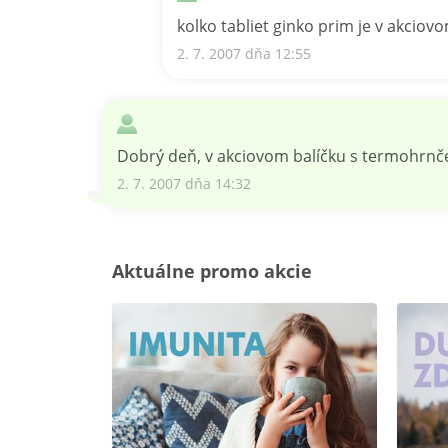
kolko tabliet ginko prim je v akcio
2. 7. 2007 dňa 12:55
Dobrý deň, v akciovom balíčku s termohrnče
2. 7. 2007 dňa 14:32
Aktuálne promo akcie