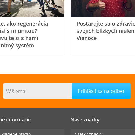
te, ako regenerácia
Postarajte sa o zdravi
isí s imunitou?
svojich blízkych nielen
ivujte si s nami
Vianoce
nitný systém
Váš email
né informácie
Naše značky
 kladené otázky
Všetky značky