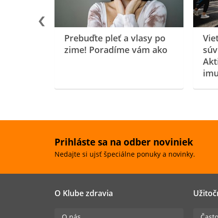
Prebuďte pleť a vlasy po
Vie
zime! Poradíme vám ako
súv
Akt
imu
Prihláste sa na odber noviniek
Nedajte si ujsť špeciálne ponuky a novinky.
O Klube zdravia
Užitoč
O nás
Často