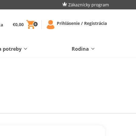
Zákaznícky program
Prihlásenie / Registrácia
€0,00
ka
0
a potreby
Rodina