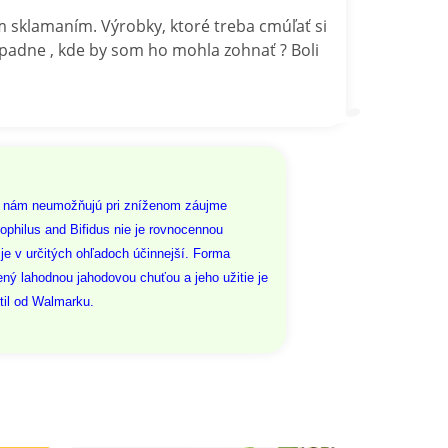
 sklamaním. Výrobky, ktoré treba cmúľať si
padne , kde by som ho mohla zohnať ? Boli
ady nám neumožňujú pri zníženom záujme
ophilus and Bifidus nie je rovnocennou
 je v určitých ohľadoch účinnejší. Forma
tený lahodnou jahodovou chuťou a jeho užitie je
til od Walmarku.