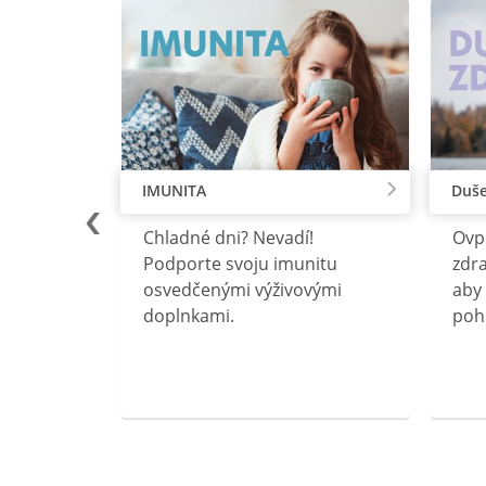
IMUNITA
Duše
lu
Chladné dni? Nevadí!
Ovp
rebný na
Podporte svoju imunitu
zdra
očného
osvedčenými výživovými
aby 
doplnkami.
poh
ravín
ovou