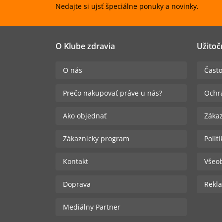
Nedajte si ujsť špeciálne ponuky a novinky.
O Klube zdravia
Užitoč
O nás
Často
Prečo nakupovať práve u nás?
Ochr
Ako objednať
Zákaz
Zákaznicky program
Polit
Kontakt
Všeo
Doprava
Rekla
Mediálny Partner