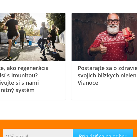
te, ako regenerácia
Postarajte sa o zdravi
isí s imunitou?
svojich blízkych nielen
ivujte si s nami
Vianoce
nitný systém
Váš email