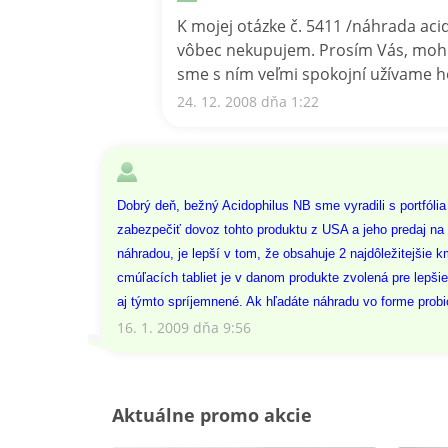
K mojej otázke č. 5411 /náhrada ac
vôbec nekupujem. Prosím Vás, mohli
sme s ním veľmi spokojní užívame h
24. 12. 2008 dňa 1:22
Dobrý deň, bežný Acidophilus NB sme vyradili s portfól
zabezpečiť dovoz tohto produktu z USA a jeho predaj na 
náhradou, je lepší v tom, že obsahuje 2 najdôležitejšie 
cmúľacích tabliet je v danom produkte zvolená pre lepšie
aj týmto spríjemnené. Ak hľadáte náhradu vo forme pro
16. 1. 2009 dňa 9:56
Aktuálne promo akcie