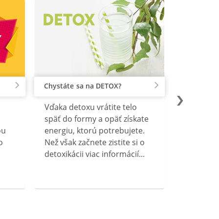
Chystáte sa na DETOX?
Vďaka detoxu vrátite telo
späť do formy a opäť získate
ou
energiu, ktorú potrebujete.
o
Než však začnete zistite si o
detoxikácii viac informácií...