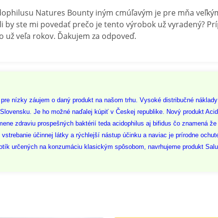
idophilusu Natures Bounty iným cmúľavým je pre mňa veľkým
 by ste mi povedať prečo je tento výrobok už vyradený? Prí
o už veľa rokov. Ďakujem za odpoveď.
ia pre nízky záujem o daný produkt na našom trhu. Vysoké distribučné nákl
Slovensku. Je ho možné naďalej kúpiť v Českej republike. Nový produkt Acid
kmene zdraviu prospešných baktérií teda acidophilus aj bifidus čo znamená že
 vstrebanie účinnej látky a rýchlejší nástup účinku a naviac je prírodne ochu
biotík určených na konzumáciu klasickým spôsobom, navrhujeme produkt Salu