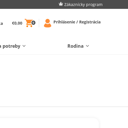
Zákaznícky program
Prihlásenie / Registrácia
€0,00
ka
0
a potreby
Rodina