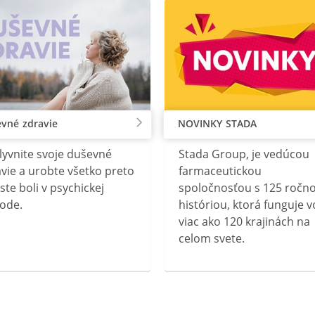
vné zdravie
NOVINKY STADA
lyvnite svoje duševné
Stada Group, je vedúcou
vie a urobte všetko preto
farmaceutickou
ste boli v psychickej
spoločnosťou s 125 ročn
ode.
históriou, ktorá funguje v
viac ako 120 krajinách na
celom svete.