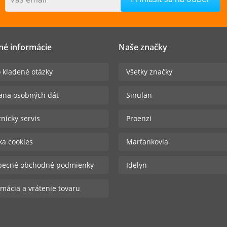
né informácie
Naše značky
 kladené otázky
Všetky značky
ana osobných dát
Sinulan
nícky servis
Proenzi
ika cookies
Marťankovia
becné obchodné podmienky
Idelyn
mácia a vrátenie tovaru