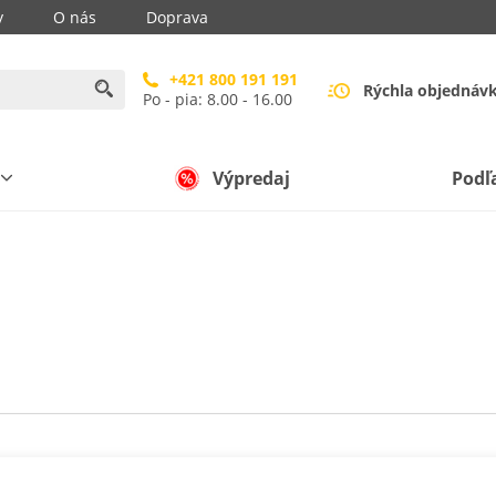
y
O nás
Doprava
+421 800 191 191
Rýchla objednáv
Po - pia: 8.00 - 16.00
Výpredaj
Podľ