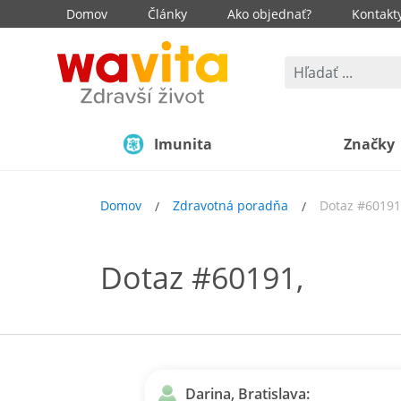
Domov
Články
Ako objednať?
Kontakt
Imunita
Značky
Domov
Zdravotná poradňa
Dotaz #60191
Dotaz #60191,
Darina, Bratislava: