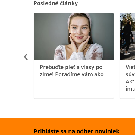
Posledné články
rgiu a
oenzýmu
Prebuďte pleť a vlasy po
Vie
zime! Poradíme vám ako
súv
Akt
imu
Prihláste sa na odber noviniek