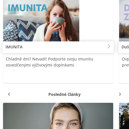
IMUNITA
Duš
Chladné dni? Nevadí! Podporte svoju imunitu
Ovp
osvedčenými výživovými doplnkami.
pre
Posledné články