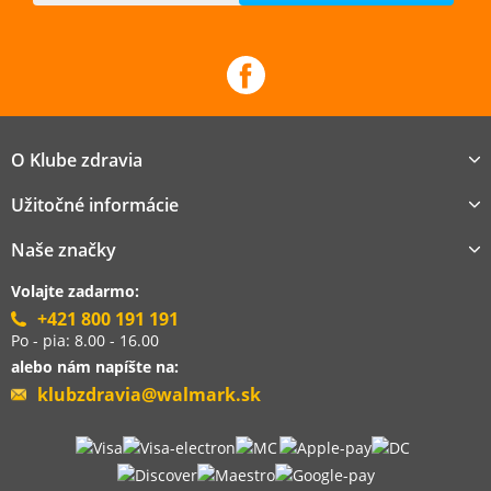
O Klube zdravia
Užitočné informácie
Naše značky
Volajte zadarmo:
+421 800 191 191
Po - pia: 8.00 - 16.00
alebo nám napíšte na:
klubzdravia@walmark.sk