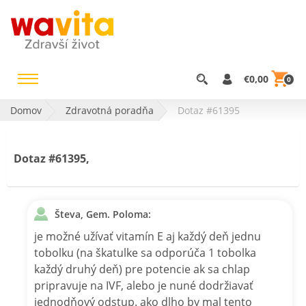
€0,00
0
Domov
Zdravotná poradňa
Dotaz #61395
Dotaz #61395,
Števa, Gem. Poloma:
je možné užívať vitamín E aj každý deň jednu
tobolku (na škatulke sa odporúča 1 tobolka
každý druhý deň) pre potencie ak sa chlap
pripravuje na IVF, alebo je nuné dodržiavať
jednodňový odstup. ako dlho by mal tento