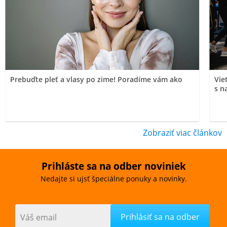
Prebuďte pleť a vlasy po zime! Poradíme vám ako
Vie
s n
Zobraziť viac článkov
Prihláste sa na odber noviniek
Nedajte si ujsť špeciálne ponuky a novinky.
Váš email