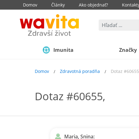
Domov
Články
Ako objednať?
Kontakt
Imunita
Značky
Domov
Zdravotná poradňa
Dotaz #60655
Dotaz #60655,
Maria, Snina: