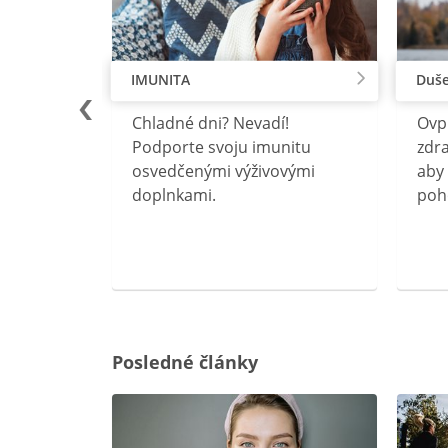
IMUNITA
Duše
lu
Chladné dni? Nevadí!
Ovp
rebný na
Podporte svoju imunitu
zdra
očného
osvedčenými výživovými
aby 
doplnkami.
poh
ravín
ovou
Posledné články
rgiu a