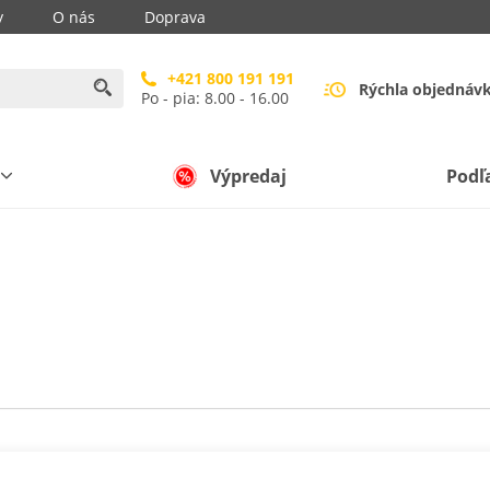
y
O nás
Doprava
+421 800 191 191
Rýchla objednáv
Po - pia: 8.00 - 16.00
Výpredaj
Podľ