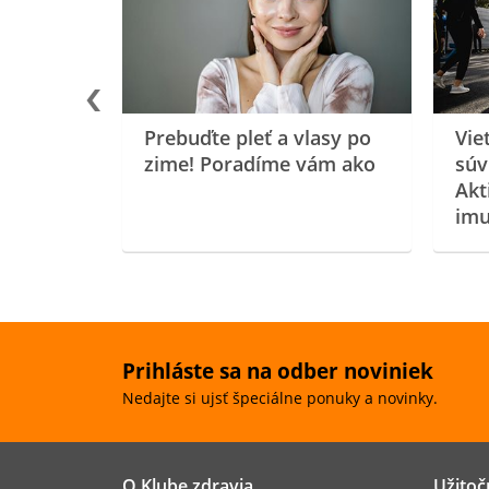
oenzýmu
Prebuďte pleť a vlasy po
Vie
zime! Poradíme vám ako
súv
Akt
imu
Prihláste sa na odber noviniek
Nedajte si ujsť špeciálne ponuky a novinky.
O Klube zdravia
Užitoč