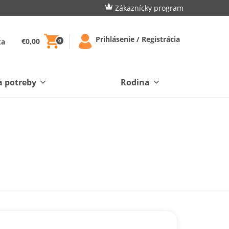
Zákaznícky program
Prihlásenie / Registrácia
€0,00
ka
0
a potreby
Rodina