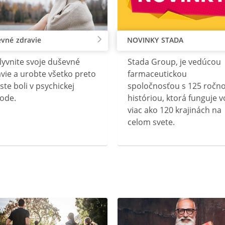
vné zdravie
NOVINKY STADA
lyvnite svoje duševné
Stada Group, je vedúcou
vie a urobte všetko preto
farmaceutickou
ste boli v psychickej
spoločnosťou s 125 ročn
ode.
históriou, ktorá funguje v
viac ako 120 krajinách na
celom svete.