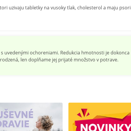
, ktori uzivaju tabletky na vusoky tlak, cholesterol a maju ps
ia s uvedenými ochoreniami. Redukcia hmotnosti je dokonca 
irodzená, len doplňame jej prijaté množstvo v potrave.