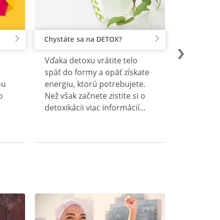
Chystáte sa na DETOX?
Vďaka detoxu vrátite telo
späť do formy a opäť získate
ou
energiu, ktorú potrebujete.
o
Než však začnete zistite si o
detoxikácii viac informácií...