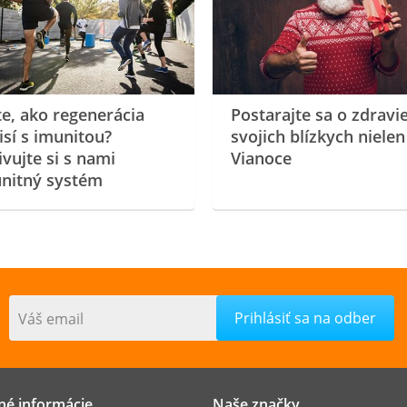
te, ako regenerácia
Postarajte sa o zdravi
isí s imunitou?
svojich blízkych nielen
ivujte si s nami
Vianoce
nitný systém
Váš email
né informácie
Naše značky