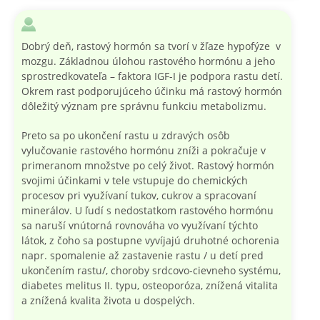
Dobrý deň, rastový hormón sa tvorí v žľaze hypofýze v
mozgu. Základnou úlohou rastového hormónu a jeho
sprostredkovateľa – faktora IGF-I je podpora rastu detí.
Okrem rast podporujúceho účinku má rastový hormón
dôležitý význam pre správnu funkciu metabolizmu.
Preto sa po ukončení rastu u zdravých osôb
vylučovanie rastového hormónu zníži a pokračuje v
primeranom množstve po celý život. Rastový hormón
svojimi účinkami v tele vstupuje do chemických
procesov pri využívaní tukov, cukrov a spracovaní
minerálov. U ľudí s nedostatkom rastového hormónu
sa naruší vnútorná rovnováha vo využívaní týchto
látok, z čoho sa postupne vyvíjajú druhotné ochorenia
napr. spomalenie až zastavenie rastu / u detí pred
ukončením rastu/, choroby srdcovo-cievneho systému,
diabetes melitus II. typu, osteoporóza, znížená vitalita
a znížená kvalita života u dospelých.