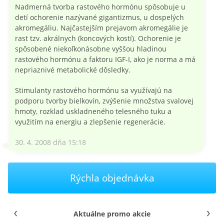
Nadmerná tvorba rastového hormónu spôsobuje u
detí ochorenie nazývané gigantizmus, u dospelých
akromegáliu. Najčastejším prejavom akromegálie je
rast tzv. akrálnych (koncových kostí). Ochorenie je
spôsobené niekoľkonásobne vyššou hladinou
rastového hormónu a faktoru IGF-I, ako je norma a má
nepriaznivé metabolické dôsledky.
Stimulanty rastového hormónu sa využívajú na
podporu tvorby bielkovín, zvýšenie množstva svalovej
hmoty, rozklad uskladneného telesného tuku a
využitím na energiu a zlepšenie regenerácie.
30. 4. 2008 dňa 15:18
Rýchla objednávka
Aktuálne promo akcie