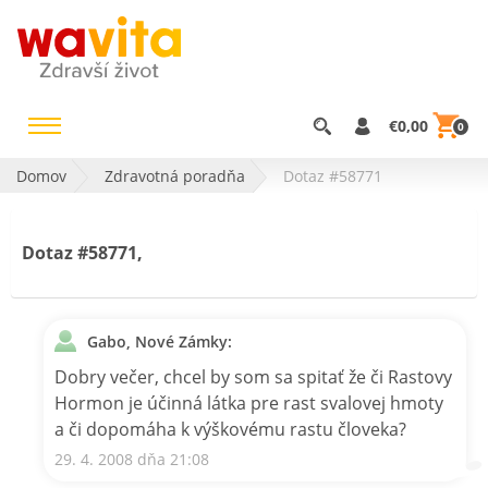
€0,00
0
Domov
Zdravotná poradňa
Dotaz #58771
Dotaz #58771,
Gabo, Nové Zámky:
Dobry večer, chcel by som sa spitať že či Rastovy
Hormon je účinná látka pre rast svalovej hmoty
a či dopomáha k výškovému rastu človeka?
29. 4. 2008 dňa 21:08