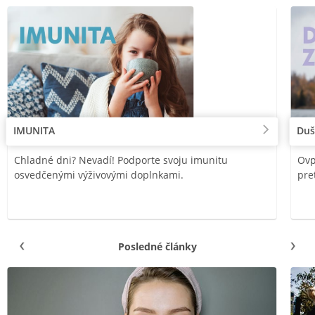
IMUNITA
Duš
Chladné dni? Nevadí! Podporte svoju imunitu
Ovp
osvedčenými výživovými doplnkami.
pre
Posledné články