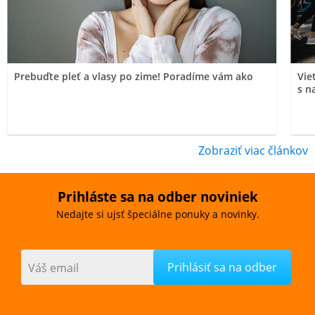
Prebuďte pleť a vlasy po zime! Poradíme vám ako
Vie
s n
Zobraziť viac článkov
Prihláste sa na odber noviniek
Nedajte si ujsť špeciálne ponuky a novinky.
Váš email