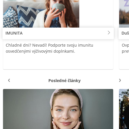
IMUNITA
Duš
Chladné dni? Nevadí! Podporte svoju imunitu
Ovp
osvedčenými výživovými doplnkami.
pre
Posledné články