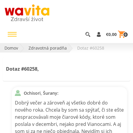
€0,00
0
Domov
Zdravotná poradňa
Dotaz #60258
Dotaz #60258,
Ochisori, Šurany:
Dobrý večer a zároveň aj všetko dobré do
nového roka. Chcela by som sa spýtať, či ste ešte
nespracovávali moje čiarové kódy, ktoré som
poslala v decembri, nejako pred Vianocami. A aj
som si za ne niečo objednala. Nevidím si ich