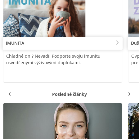
IMUNITA
Duš
Chladné dni? Nevadí! Podporte svoju imunitu
Ovp
osvedčenými výživovými doplnkami.
pre
Posledné články