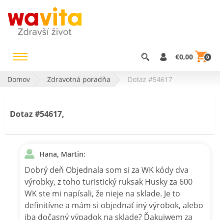
€0,00
0
Domov
Zdravotná poradňa
Dotaz #54617
Dotaz #54617,
Hana, Martin:
Dobrý deň Objednala som si za WK kódy dva
výrobky, z toho turistický ruksak Husky za 600
WK ste mi napísali, že nieje na sklade. Je to
definitívne a mám si objednať iný výrobok, alebo
iba dočasný výpadok na sklade? Ďakujwem za