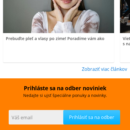
Prebuďte pleť a vlasy po zime! Poradíme vám ako
Vie
s n
Zobraziť viac článkov
Prihláste sa na odber noviniek
Nedajte si ujsť špeciálne ponuky a novinky.
Váš email