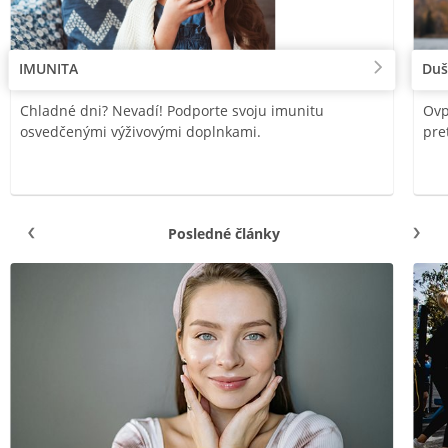
IMUNITA
Duš
Chladné dni? Nevadí! Podporte svoju imunitu
Ovp
osvedčenými výživovými doplnkami.
pre
Posledné články