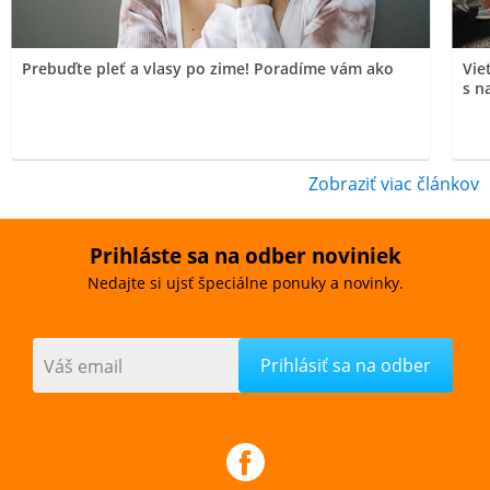
Prebuďte pleť a vlasy po zime! Poradíme vám ako
Vie
s n
Zobraziť viac článkov
Prihláste sa na odber noviniek
Nedajte si ujsť špeciálne ponuky a novinky.
Váš email