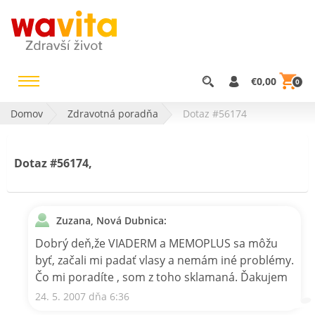
€0,00
0
Domov
Zdravotná poradňa
Dotaz #56174
Dotaz #56174,
Zuzana, Nová Dubnica:
Dobrý deň,že VIADERM a MEMOPLUS sa môžu
byť, začali mi padať vlasy a nemám iné problémy.
Čo mi poradíte , som z toho sklamaná. Ďakujem
24. 5. 2007 dňa 6:36