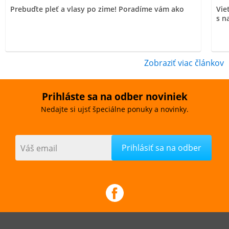
Prebuďte pleť a vlasy po zime! Poradíme vám ako
Vie
s n
Zobraziť viac článkov
Prihláste sa na odber noviniek
Nedajte si ujsť špeciálne ponuky a novinky.
Váš email