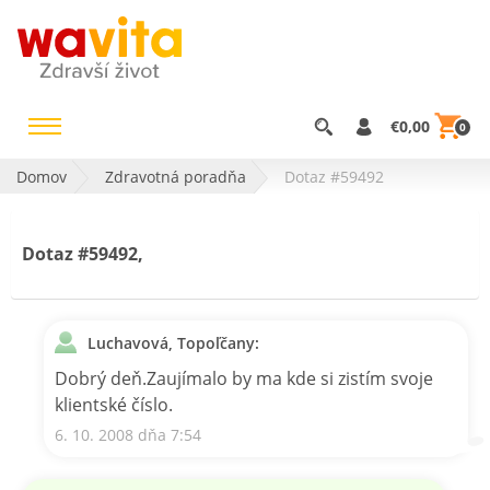
€0,00
0
Domov
Zdravotná poradňa
Dotaz #59492
Dotaz #59492,
Luchavová, Topoľčany:
Dobrý deň.Zaujímalo by ma kde si zistím svoje
klientské číslo.
6. 10. 2008 dňa 7:54