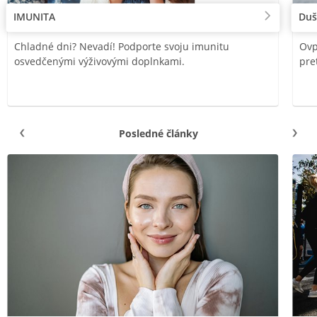
IMUNITA
Duš
Chladné dni? Nevadí! Podporte svoju imunitu
Ovp
osvedčenými výživovými doplnkami.
pre
Posledné články