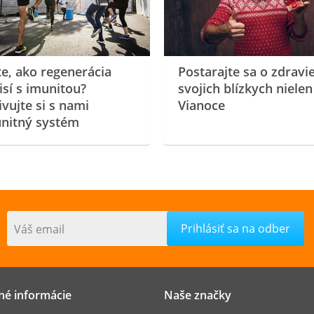
te, ako regenerácia
Postarajte sa o zdravi
isí s imunitou?
svojich blízkych nielen
ivujte si s nami
Vianoce
nitný systém
Váš email
né informácie
Naše značky