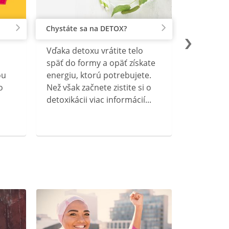
Chystáte sa na DETOX?
Vďaka detoxu vrátite telo
späť do formy a opäť získate
ou
energiu, ktorú potrebujete.
o
Než však začnete zistite si o
detoxikácii viac informácií...