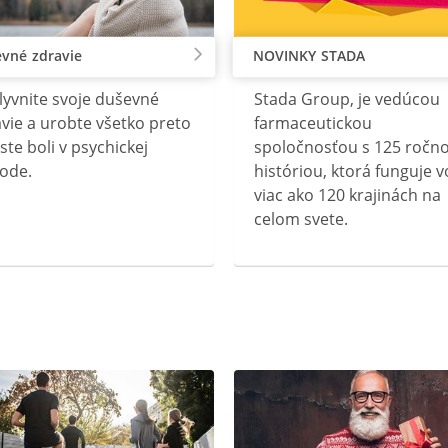
vné zdravie
NOVINKY STADA
lyvnite svoje duševné
Stada Group, je vedúcou
vie a urobte všetko preto
farmaceutickou
ste boli v psychickej
spoločnosťou s 125 ročn
ode.
históriou, ktorá funguje v
viac ako 120 krajinách na
celom svete.