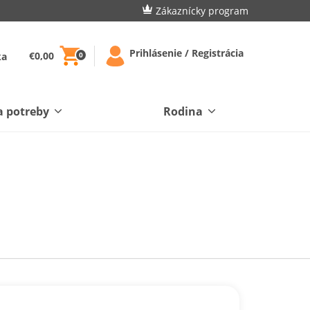
Zákaznícky program
Prihlásenie / Registrácia
€0,00
ka
0
a potreby
Rodina