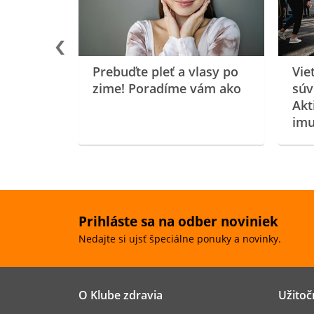
Prebuďte pleť a vlasy po
Vie
zime! Poradíme vám ako
súv
Akt
imu
Prihláste sa na odber noviniek
Nedajte si ujsť špeciálne ponuky a novinky.
O Klube zdravia
Užitoč