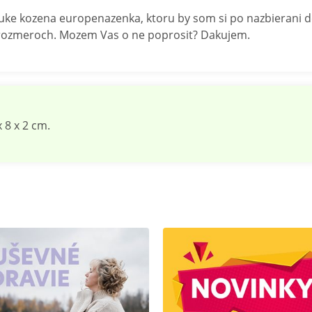
nuke kozena europenazenka, ktoru by som si po nazbierani 
j rozmeroch. Mozem Vas o ne poprosit? Dakujem.
8 x 2 cm.