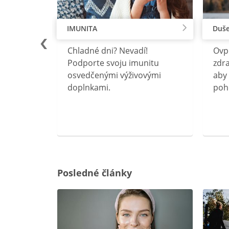
IMUNITA
Duše
lu
Chladné dni? Nevadí!
Ovp
rebný na
Podporte svoju imunitu
zdra
očného
osvedčenými výživovými
aby 
doplnkami.
poh
ravín
ovou
Posledné články
rgiu a
oenzýmu