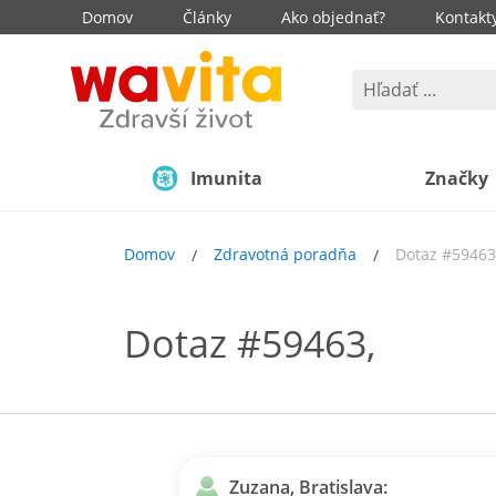
Domov
Články
Ako objednať?
Kontakt
Imunita
Značky
Domov
Zdravotná poradňa
Dotaz #59463
Dotaz #59463,
Zuzana, Bratislava: