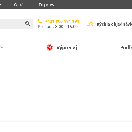
y
O nás
Doprava
+421 800 191 191
Rýchla objednáv
Po - pia: 8.00 - 16.00
Výpredaj
Podľ