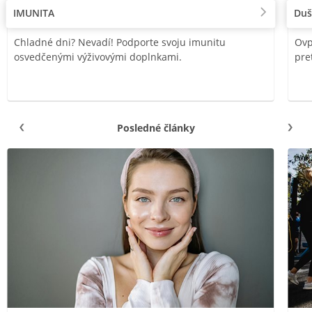
IMUNITA
Duš
Chladné dni? Nevadí! Podporte svoju imunitu
Ovp
osvedčenými výživovými doplnkami.
pre
Posledné články