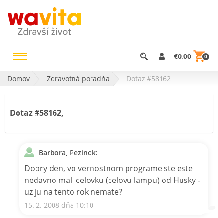
€0,00
0
Domov
Zdravotná poradňa
Dotaz #58162
Dotaz #58162,
Barbora, Pezinok:
Dobry den, vo vernostnom programe ste este
nedavno mali celovku (celovu lampu) od Husky -
uz ju na tento rok nemate?
15. 2. 2008 dňa 10:10