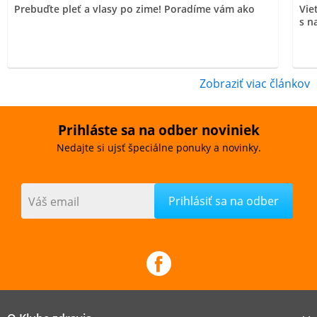
Prebuďte pleť a vlasy po zime! Poradíme vám ako
Vie
s n
Zobraziť viac článkov
Prihláste sa na odber noviniek
Nedajte si ujsť špeciálne ponuky a novinky.
Váš email