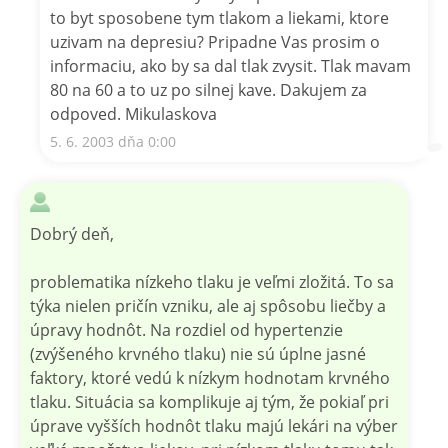
to byt sposobene tym tlakom a liekami, ktore
uzivam na depresiu? Pripadne Vas prosim o
informaciu, ako by sa dal tlak zvysit. Tlak mavam
80 na 60 a to uz po silnej kave. Dakujem za
odpoved. Mikulaskova
5. 6. 2003 dňa 0:00
Dobrý deň,
problematika nízkeho tlaku je veľmi zložitá. To sa
týka nielen pričín vzniku, ale aj spôsobu liečby a
úpravy hodnôt. Na rozdiel od hypertenzie
(zvýšeného krvného tlaku) nie sú úplne jasné
faktory, ktoré vedú k nízkym hodnotam krvného
tlaku. Situácia sa komplikuje aj tým, že pokiaľ pri
úprave vyšších hodnôt tlaku majú lekári na výber