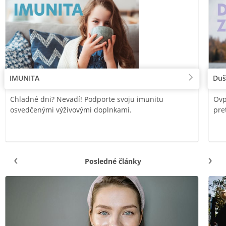
IMUNITA
Duš
Chladné dni? Nevadí! Podporte svoju imunitu
Ovp
osvedčenými výživovými doplnkami.
pre
Posledné články