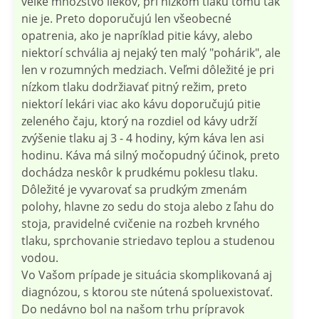
veľké množstvo liekov, pri nízkom tlaku tomu tak
nie je. Preto doporučujú len všeobecné
opatrenia, ako je napríklad pitie kávy, alebo
niektorí schvália aj nejaký ten malý "pohárik", ale
len v rozumných medziach. Veľmi dôležité je pri
nízkom tlaku dodržiavať pitný režim, preto
niektorí lekári viac ako kávu doporučujú pitie
zeleného čaju, ktorý na rozdiel od kávy udrží
zvýšenie tlaku aj 3 - 4 hodiny, kým káva len asi
hodinu. Káva má silný močopudný účinok, preto
dochádza neskôr k prudkému poklesu tlaku.
Dôležité je vyvarovať sa prudkým zmenám
polohy, hlavne zo sedu do stoja alebo z ľahu do
stoja, pravidelné cvičenie na rozbeh krvného
tlaku, sprchovanie striedavo teplou a studenou
vodou.
Vo Vašom prípade je situácia skomplikovaná aj
diagnózou, s ktorou ste nútená spoluexistovať.
Do nedávno bol na našom trhu prípravok