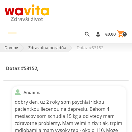
€0,00
0
Domov
Zdravotná poradňa
Dotaz #53152
Dotaz #53152,
Anonim:
dobry den, uz 2 roky som psychiatrickou
pacientkou liecenou na depresiu. Behom 4
mesiacov som schudla 15 kg a od vtedy mam
zdravotne problemy. Mam velmi nizky tlak, trpim
mdlobami a mam vysoky tep - okolo 110. Moze