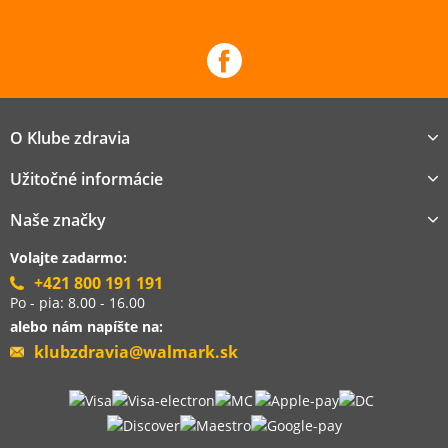
O Klube zdravia
Užitočné informácie
Naše značky
Volajte zadarmo:
+421 800 191 191
Po - pia: 8.00 - 16.00
alebo nám napíšte na:
klubzdravia@walmark.sk