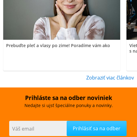
Prebuďte pleť a vlasy po zime! Poradíme vám ako
Vie
s n
Zobraziť viac článkov
Prihláste sa na odber noviniek
Nedajte si ujsť špeciálne ponuky a novinky.
Váš email