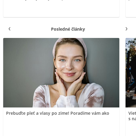
Posledné články
Prebuďte pleť a vlasy po zime! Poradíme vám ako
Vie
s n