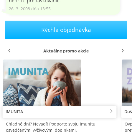
nehrozí predávkovanie.
26. 3. 2008 dňa 13:55
Rýchla objednávka
Aktuálne promo akcie
IMUNITA
Duš
Chladné dni? Nevadí! Podporte svoju imunitu
Ovp
osvedčenými výživovými doplnkami.
pre