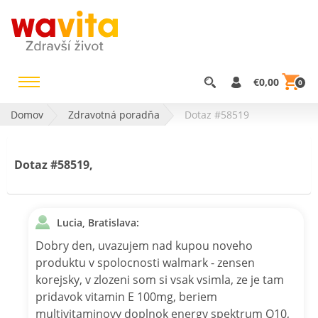
€0,00
0
Domov
Zdravotná poradňa
Dotaz #58519
Dotaz #58519,
Lucia, Bratislava:
Dobry den, uvazujem nad kupou noveho
produktu v spolocnosti walmark - zensen
korejsky, v zlozeni som si vsak vsimla, ze je tam
pridavok vitamin E 100mg, beriem
multivitaminovy doplnok energy spektrum Q10,