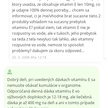
ktory uvadza, ze obsahuje vitamin E len 10mg, co
je udajne 100% dennej potreby... chcem sa
informovat, ci je /ne/vhodne brat sucasne tieto 2
produkty vzhladom na sucasny prebytok
vitaminu E? pokial viem, tak vitamin E nie je
rozpustny vo vode, ale v tukoch, jeho prebytok
sa teda z tela nevyluci tak lahko, ako vitaminy
rozpustne vo vode, nemoze to sposobit
problemy? dakujem za skoru odpoved...
25. 3. 2008 dňa 12:18
Dobrý deň, pri uvedených dávkach vitamínu E sa
nemusíte obávať kumulácie v organizme.
Odporúčaná denná dávka vitamínu E vo
výživových doplnkoch je 12-18 mg, ale liečebná
dávka je až 400 mg na deň a ani v tomto prípade