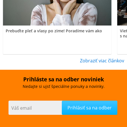
Prebuďte pleť a vlasy po zime! Poradíme vám ako
Vie
s n
Zobraziť viac článkov
Prihláste sa na odber noviniek
Nedajte si ujsť špeciálne ponuky a novinky.
Váš email