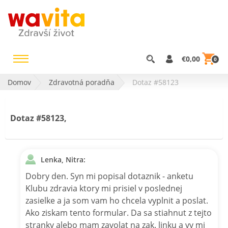
€0,00
0
Domov
Zdravotná poradňa
Dotaz #58123
Dotaz #58123,
Lenka, Nitra:
Dobry den. Syn mi popisal dotaznik - anketu
Klubu zdravia ktory mi prisiel v poslednej
zasielke a ja som vam ho chcela vyplnit a poslat.
Ako ziskam tento formular. Da sa stiahnut z tejto
stranky alebo mam zavolat na zak. linku a vy mi