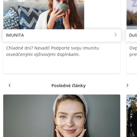
IMUNITA
Duš
Chladné dni? Nevadí! Podporte svoju imunitu
Ovp
osvedčenými výživovými doplnkami.
pre
Posledné články