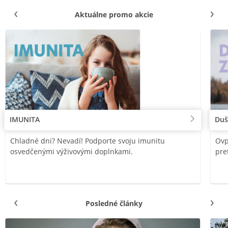
Aktuálne promo akcie
IMUNITA
Duš
Chladné dni? Nevadí! Podporte svoju imunitu
Ovp
osvedčenými výživovými doplnkami.
pre
Posledné články