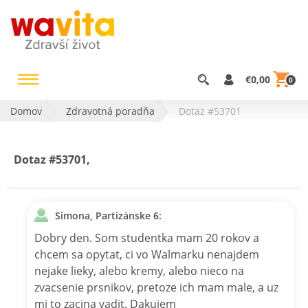
€0,00
0
Domov
Zdravotná poradňa
Dotaz #53701
Dotaz #53701,
Simona, Partizánske 6:
Dobry den. Som studentka mam 20 rokov a
chcem sa opytat, ci vo Walmarku nenajdem
nejake lieky, alebo kremy, alebo nieco na
zvacsenie prsnikov, pretoze ich mam male, a uz
mi to zacina vadit. Dakujem