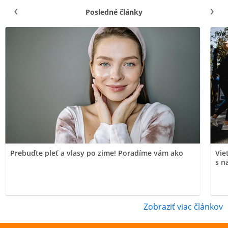
Posledné články
Prebuďte pleť a vlasy po zime! Poradíme vám ako
Vie
s n
Zobraziť viac článkov