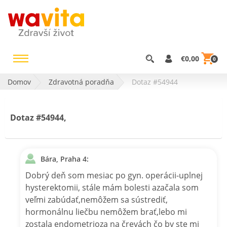
€0,00
0
Domov
Zdravotná poradňa
Dotaz #54944
Dotaz #54944,
Bára, Praha 4:
Dobrý deň som mesiac po gyn. operácii-uplnej
hysterektomii, stále mám bolesti azačala som
veľmi zabúdať,nemôžem sa sústrediť,
hormonálnu liečbu nemôžem brať,lebo mi
zostala endometrioza na črevách čo by ste mi