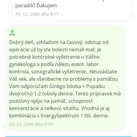
poradili? Ďakujem
19. 12. 2006 dňa 8:17
Dobrý deň, vzhľadom na časový odstup od
operácie už by ste bolesti nemali mať. Je
potrebné kontrolné vyšetrenie u Vášho
gynekologa a podľa nálezu event. labor.
kontrola, sonografické vyšetrenie...Neuvádzate
Váš vek, ale všeobecne na problémy s pamäťou
Vám odporúčam Ginkgo biloba + Pupalku
dvojročnú 1-2 toboly denne. Tento prípravok má
pozitívny vplyv na pamäť, schopnosť
koncentrácie a celkovú vitalitu. Vhodná je aj
kombinácia s EnergySpektrum 1 tbl. denne.
20. 12. 2006 dňa 0:00