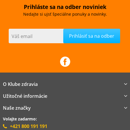
Prihláste sa na odber noviniek
Nedajte si ujsť špeciálne ponuky a novinky.
Váš email
O Klube zdravia
Užitočné informácie
Naše značky
Volajte zadarmo:
+421 800 191 191