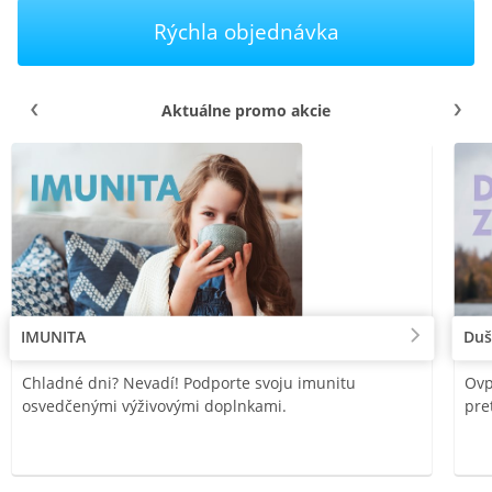
Rýchla objednávka
Aktuálne promo akcie
IMUNITA
Duš
Chladné dni? Nevadí! Podporte svoju imunitu
Ovp
osvedčenými výživovými doplnkami.
pre