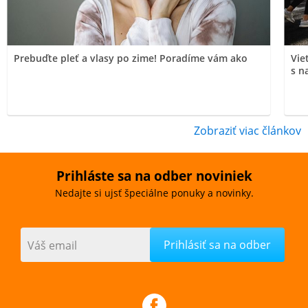
Prebuďte pleť a vlasy po zime! Poradíme vám ako
Vie
s n
Zobraziť viac článkov
Prihláste sa na odber noviniek
Nedajte si ujsť špeciálne ponuky a novinky.
Váš email