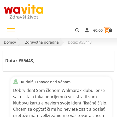
€0,00
0
Domov
Zdravotná poradňa
Dotaz #55448
Dotaz #55448,
Rudolf, Trnovec nad Váhom:
Dobry den! Som členom Walmarak klubu lenže
sa mi stala taká nepríjemná vec stratil som
klubovu kartu a neviem svoje identifikačné číslo.
Chcem sa opýtať či mi ho neviete zistit a poslať
pretože mám veľký záujem o váš tovar a chcem