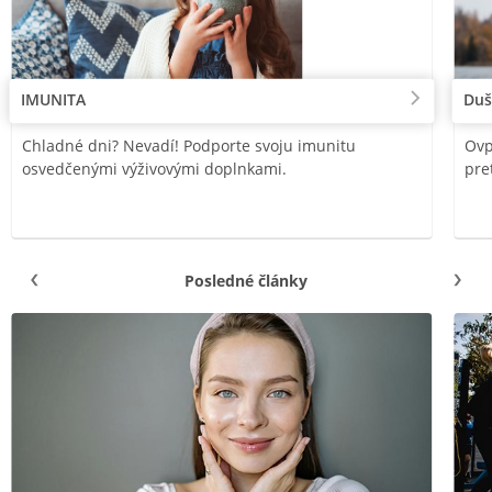
IMUNITA
Duš
Chladné dni? Nevadí! Podporte svoju imunitu
Ovp
osvedčenými výživovými doplnkami.
pre
Posledné články