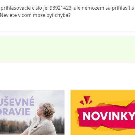
rihlasovacie cislo je: 98921423, ale nemozem sa prihlasit 
Neviete v com moze byt chyba?