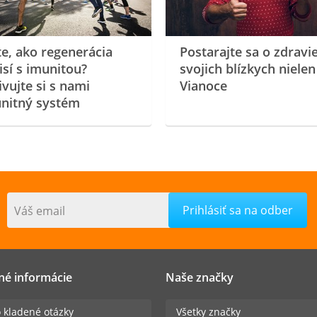
te, ako regenerácia
Postarajte sa o zdravi
isí s imunitou?
svojich blízkych nielen
ivujte si s nami
Vianoce
nitný systém
Váš email
né informácie
Naše značky
 kladené otázky
Všetky značky