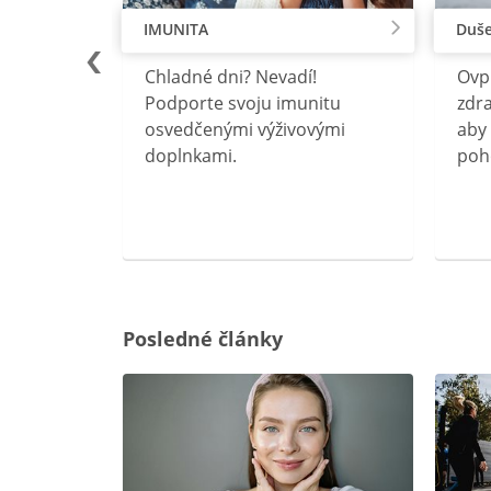
IMUNITA
Duše
lu
Chladné dni? Nevadí!
Ovp
rebný na
Podporte svoju imunitu
zdra
očného
osvedčenými výživovými
aby 
doplnkami.
poh
ravín
ovou
Posledné články
rgiu a
oenzýmu