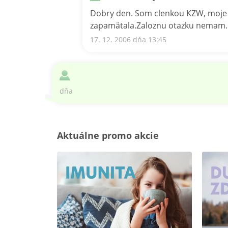
Dobry den. Som clenkou KZW, moje p
zapamätala.Zaloznu otazku nemam.
17. 12. 2006 dňa 13:45
dňa
Aktuálne promo akcie