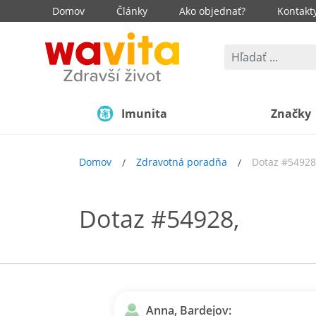
Domov
Články
Ako objednať?
Kontakt
Imunita
Značky
Domov
Zdravotná poradňa
Dotaz #54928
Dotaz #54928,
Anna, Bardejov: