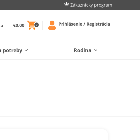
Zákaznícky program
Prihlásenie / Registrácia
€0,00
ka
0
a potreby
Rodina