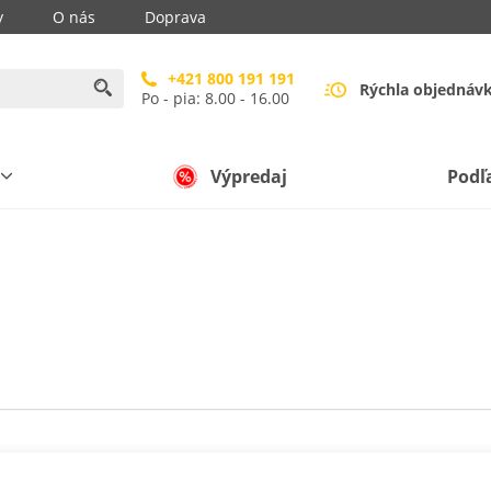
y
O nás
Doprava
+421 800 191 191
Rýchla objednáv
Po - pia: 8.00 - 16.00
Výpredaj
Podľ