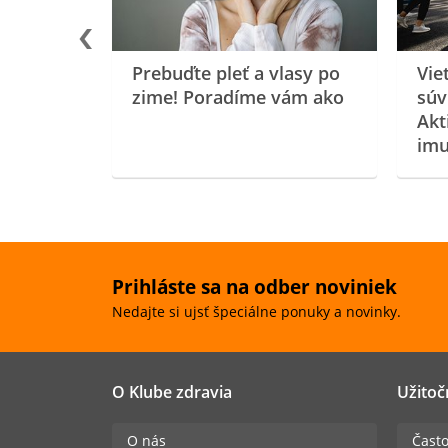
Prebuďte pleť a vlasy po
Vie
zime! Poradíme vám ako
súv
Akt
imu
Prihláste sa na odber noviniek
Nedajte si ujsť špeciálne ponuky a novinky.
O Klube zdravia
Užitoč
O nás
Často