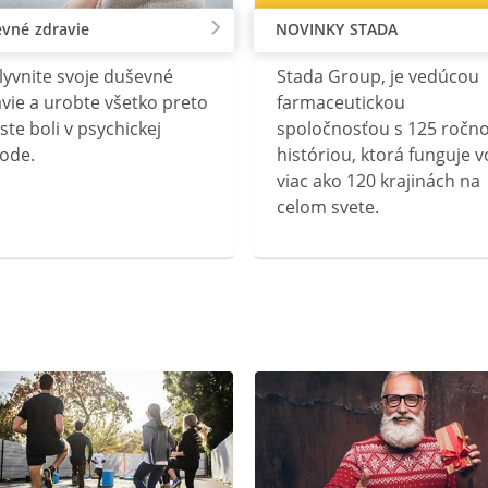
vné zdravie
NOVINKY STADA
lyvnite svoje duševné
Stada Group, je vedúcou
vie a urobte všetko preto
farmaceutickou
ste boli v psychickej
spoločnosťou s 125 ročn
ode.
históriou, ktorá funguje v
viac ako 120 krajinách na
celom svete.