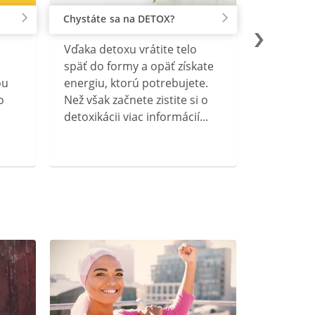
Chystáte sa na DETOX?
Vďaka detoxu vrátite telo
späť do formy a opäť získate
ou
energiu, ktorú potrebujete.
o
Než však začnete zistite si o
detoxikácii viac informácií...