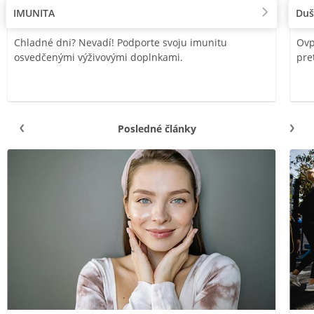
IMUNITA
Duš
Chladné dni? Nevadí! Podporte svoju imunitu
Ovp
osvedčenými výživovými doplnkami.
pre
Posledné články