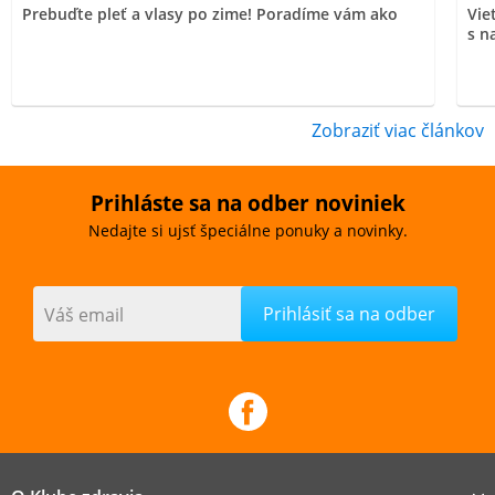
Prebuďte pleť a vlasy po zime! Poradíme vám ako
Vie
s n
Zobraziť viac článkov
Prihláste sa na odber noviniek
Nedajte si ujsť špeciálne ponuky a novinky.
Váš email