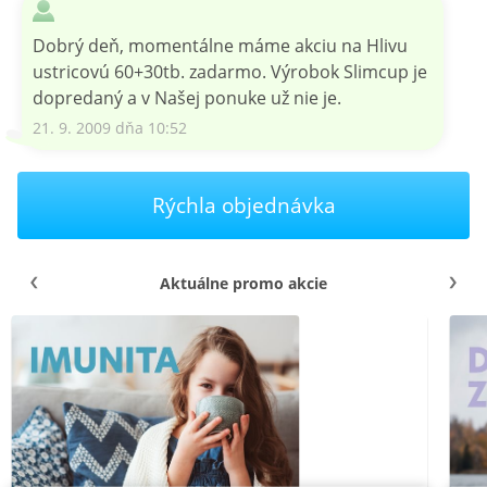
Dobrý deň, momentálne máme akciu na Hlivu
ustricovú 60+30tb. zadarmo. Výrobok Slimcup je
dopredaný a v Našej ponuke už nie je.
21. 9. 2009 dňa 10:52
Rýchla objednávka
Aktuálne promo akcie