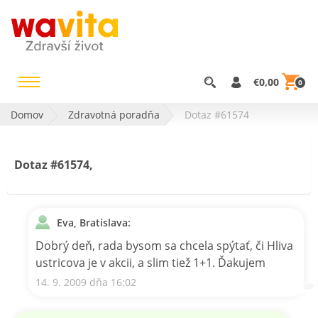
€0,00
0
Domov
Zdravotná poradňa
Dotaz #61574
Dotaz #61574,
Eva, Bratislava:
Dobrý deň, rada bysom sa chcela spýtať, či Hliva
ustricova je v akcii, a slim tiež 1+1. Ďakujem
14. 9. 2009 dňa 16:02