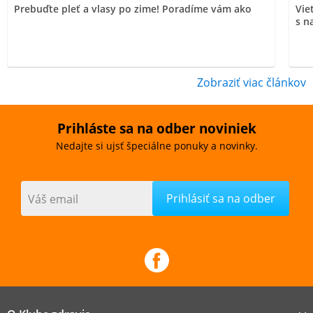
Prebuďte pleť a vlasy po zime! Poradíme vám ako
Vie
s n
Zobraziť viac článkov
Prihláste sa na odber noviniek
Nedajte si ujsť špeciálne ponuky a novinky.
Váš email