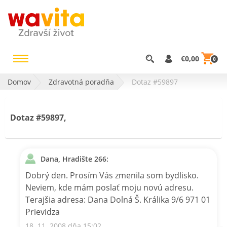
€0,00
0
Domov
Zdravotná poradňa
Dotaz #59897
Dotaz #59897,
Dana, Hradište 266:
Dobrý den. Prosím Vás zmenila som bydlisko.
Neviem, kde mám poslať moju novú adresu.
Terajšia adresa: Dana Dolná Š. Králika 9/6 971 01
Prievidza
18. 11. 2008 dňa 15:02