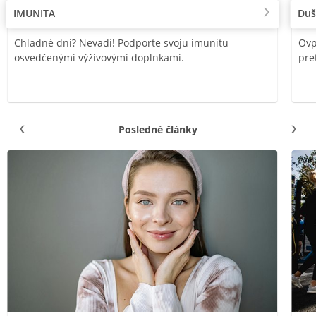
IMUNITA
Duš
Chladné dni? Nevadí! Podporte svoju imunitu
Ovp
osvedčenými výživovými doplnkami.
pre
Posledné články