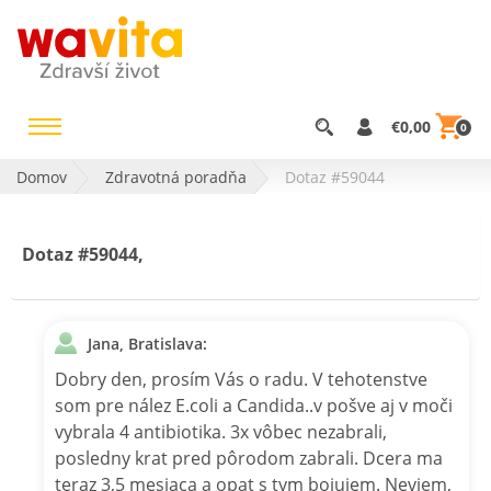
€0,00
0
Domov
Zdravotná poradňa
Dotaz #59044
Dotaz #59044,
Jana, Bratislava:
Dobry den, prosím Vás o radu. V tehotenstve
som pre nález E.coli a Candida..v pošve aj v moči
vybrala 4 antibiotika. 3x vôbec nezabrali,
posledny krat pred pôrodom zabrali. Dcera ma
teraz 3,5 mesiaca a opat s tym bojujem. Neviem,