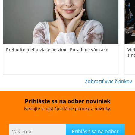
Prebuďte pleť a vlasy po zime! Poradíme vám ako
Vie
s n
Zobraziť viac článkov
Prihláste sa na odber noviniek
Nedajte si ujsť špeciálne ponuky a novinky.
Váš email