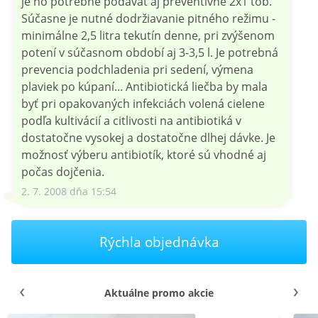
je ho potrebné podávať aj preventívne 2x1 tob.
Súčasne je nutné dodržiavanie pitného režimu -
minimálne 2,5 litra tekutín denne, pri zvýšenom
potení v súčasnom období aj 3-3,5 l. Je potrebná
prevencia podchladenia pri sedení, výmena
plaviek po kúpaní... Antibiotická liečba by mala
byť pri opakovaných infekciách volená cielene
podľa kultivácií a citlivosti na antibiotiká v
dostatočne vysokej a dostatočne dlhej dávke. Je
možnosť výberu antibiotík, ktoré sú vhodné aj
počas dojčenia.
2. 7. 2008 dňa 15:54
Rýchla objednávka
Aktuálne promo akcie