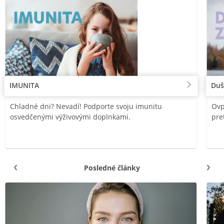
IMUNITA
Duš
Chladné dni? Nevadí! Podporte svoju imunitu
Ovp
osvedčenými výživovými doplnkami.
pre
Posledné články