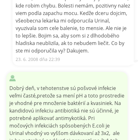
kde robim chybu. Bolesti nemám, pozitivny nalez
viem podla zapachu mocu. Kedže dceru dojcim,
všeobecna lekarka mi odporucila Urinal,
vyuzivala som cele balenie, to mensie. Ale nie je
to lepšie. Bojim sa, aby som si z dlhodobého
hladiska neublizila, ak to nebudem liečit. Co by
ste mi odporučila vy? Dakujem.
23. 6. 2008 dňa 22:39
Dobrý deň, v tehotenstve sú pošvové infekcie
veľmi časté,pretože sa mení pH a toto prostredie
je vhodné pre množenie baktérií a kvasiniek. Na
kandidovú infekciu antibiotiká nie sú účinné, je
potrebné aplikovať antimykotiká. Pri
močových infekciách spôsobených E.coli je
Urinal vhodný vo vyššom dávkovaní až 3x2, ale