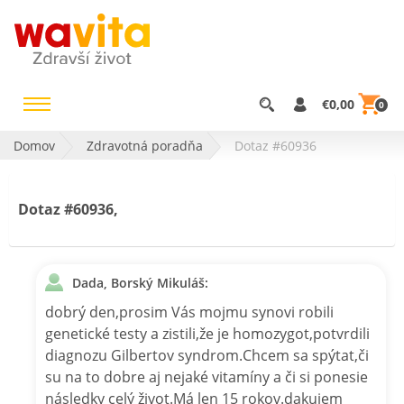
€0,00
0
Domov
Zdravotná poradňa
Dotaz #60936
Dotaz #60936,
Dada, Borský Mikuláš:
dobrý den,prosim Vás mojmu synovi robili
genetické testy a zistili,že je homozygot,potvrdili
diagnozu Gilbertov syndrom.Chcem sa spýtat,či
su na to dobre aj nejaké vitamíny a či si ponesie
následky celý život.Má len 15 rokov.dakujem