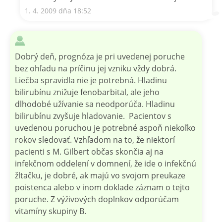
1. 4. 2009 dňa 18:52
Dobrý deň, prognóza je pri uvedenej poruche
bez ohľadu na príčinu jej vzniku vždy dobrá.
Liečba spravidla nie je potrebná. Hladinu
bilirubínu znižuje fenobarbital, ale jeho
dlhodobé užívanie sa neodporúča. Hladinu
bilirubínu zvyšuje hladovanie. Pacientov s
uvedenou poruchou je potrebné aspoň niekoľko
rokov sledovať. Vzhľadom na to, že niektorí
pacienti s M. Gilbert občas skončia aj na
infekčnom oddelení v domnení, že ide o infekčnú
žltačku, je dobré, ak majú vo svojom preukaze
poistenca alebo v inom doklade záznam o tejto
poruche. Z výživových doplnkov odporúčam
vitamíny skupiny B.