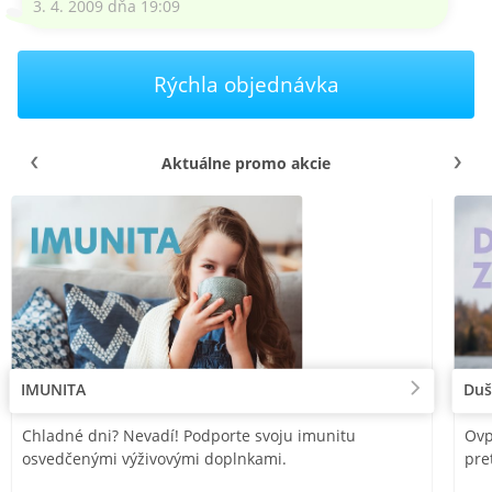
3. 4. 2009 dňa 19:09
Rýchla objednávka
Aktuálne promo akcie
IMUNITA
Duš
Chladné dni? Nevadí! Podporte svoju imunitu
Ovp
osvedčenými výživovými doplnkami.
pre