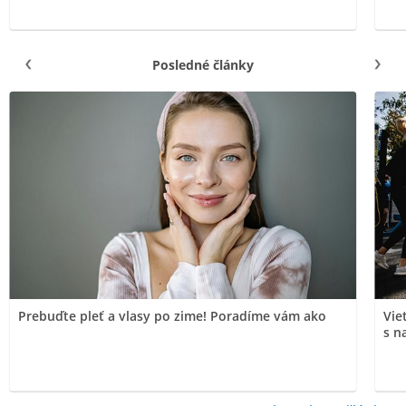
Posledné články
Prebuďte pleť a vlasy po zime! Poradíme vám ako
Vie
s n