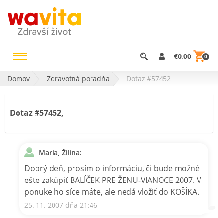
€0,00
0
Domov
Zdravotná poradňa
Dotaz #57452
Dotaz #57452,
Maria, Žilina:
Dobrý deň, prosím o informáciu, či bude možné
ešte zakúpiť BALÍČEK PRE ŽENU-VIANOCE 2007. V
ponuke ho síce máte, ale nedá vložiť do KOŠÍKA.
25. 11. 2007 dňa 21:46