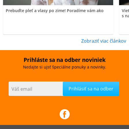
Prebuďte pleť a vlasy po zime! Poradíme vám ako
Vie
s n
Zobraziť viac článkov
Prihláste sa na odber noviniek
Nedajte si ujsť špeciálne ponuky a novinky.
Váš email