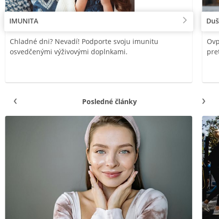
IMUNITA
Duš
Chladné dni? Nevadí! Podporte svoju imunitu
Ovp
osvedčenými výživovými doplnkami.
pre
Posledné články