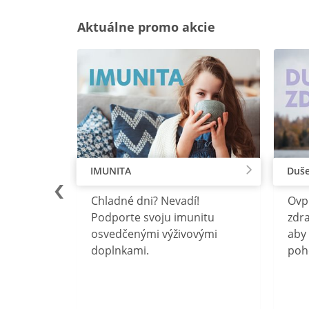
Aktuálne promo akcie
IMUNITA
Duše
lu
Chladné dni? Nevadí!
Ovp
rebný na
Podporte svoju imunitu
zdra
očného
osvedčenými výživovými
aby 
doplnkami.
poh
ravín
ovou