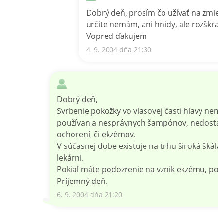
Dobrý deň, prosím čo užívať na zmie
určite nemám, ani hnidy, ale rozškr
Vopred ďakujem
4. 9. 2004 dňa 21:30
Dobrý deň,
Svrbenie pokožky vo vlasovej časti hlavy n
používania nesprávnych šampónov, nedosta
ochorení, či ekzémov.
V súčasnej dobe existuje na trhu široká šká
lekárni.
Pokiaľ máte podozrenie na vznik ekzému, po
Príjemný deň.
6. 9. 2004 dňa 21:20