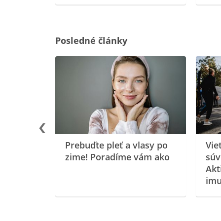
Posledné články
rgiu a
oenzýmu
Prebuďte pleť a vlasy po
Vie
zime! Poradíme vám ako
súv
Akt
imu