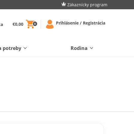
Zákaznícky program
Prihlásenie / Registrácia
€0,00
ka
0
a potreby
Rodina