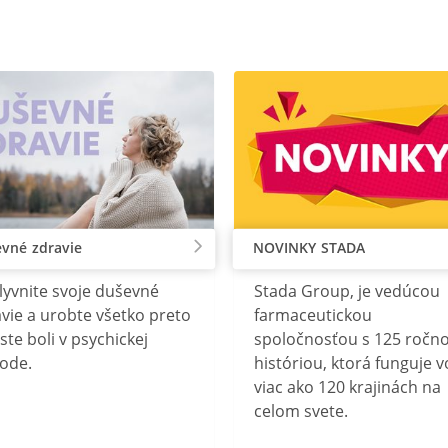
vné zdravie
NOVINKY STADA
lyvnite svoje duševné
Stada Group, je vedúcou
vie a urobte všetko preto
farmaceutickou
ste boli v psychickej
spoločnosťou s 125 ročn
ode.
históriou, ktorá funguje v
viac ako 120 krajinách na
celom svete.