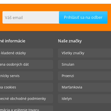
Váš email
né informácie
Naše značky
 kladené otázky
Všetky značky
ana osobných dát
Sinulan
nícky servis
Proenzi
ika cookies
Marťankovia
becné obchodné podmienky
Idelyn
mácia a vrátenie tovaru