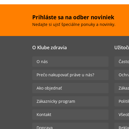
Prihláste sa na odber noviniek
Nedajte si ujsť špeciálne ponuky a novinky.
O Klube zdravia
Užitoč
O nás
Často
Prečo nakupovať práve u nás?
Ochr
Ako objednať
Zákaz
Zákaznicky program
Polit
Kontakt
Všeo
Doprava
Rekla