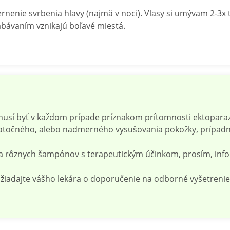
rnenie svrbenia hlavy (najmä v noci). Vlasy si umývam 2-3x
abávaním vznikajú boľavé miestá.
emusí byť v každom prípade príznakom prítomnosti ektoparaz
točného, alebo nadmerného vysušovania pokožky, prípadn
la rôznych šampónov s terapeutickým účinkom, prosím, infor
žiadajte vášho lekára o doporučenie na odborné vyšetrenie