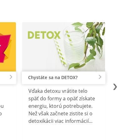
Chystáte sa na DETOX?
Vďaka detoxu vrátite telo
späť do formy a opäť získate
ou
energiu, ktorú potrebujete.
o
Než však začnete zistite si o
detoxikácii viac informácií...