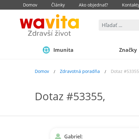
Domov
Články
Ako objednať?
Kontakt
Imunita
Značky
Domov
Zdravotná poradňa
Dotaz #53355
Dotaz #53355,
Gabriel: