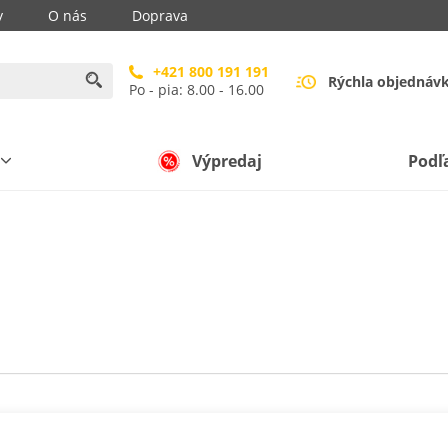
y
O nás
Doprava
+421 800 191 191
Rýchla objednáv
Po - pia: 8.00 - 16.00
Výpredaj
Podľ