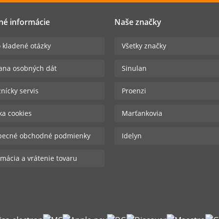
né informácie
Naše značky
 kladené otázky
Všetky značky
ana osobných dát
Sinulan
nícky servis
Proenzi
ika cookies
Marťankovia
becné obchodné podmienky
Idelyn
mácia a vrátenie tovaru