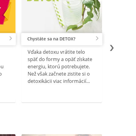
Chystáte sa na DETOX?
Vďaka detoxu vrátite telo
späť do formy a opäť získate
ou
energiu, ktorú potrebujete.
o
Než však začnete zistite si o
detoxikácii viac informácií...