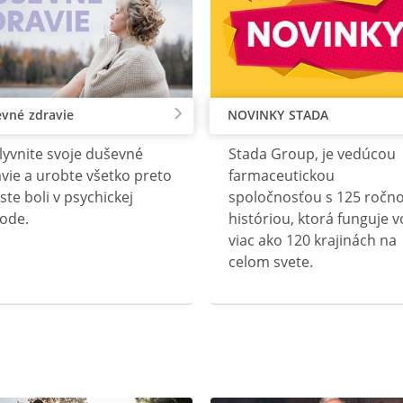
vné zdravie
NOVINKY STADA
lyvnite svoje duševné
Stada Group, je vedúcou
vie a urobte všetko preto
farmaceutickou
ste boli v psychickej
spoločnosťou s 125 ročn
ode.
históriou, ktorá funguje v
viac ako 120 krajinách na
celom svete.