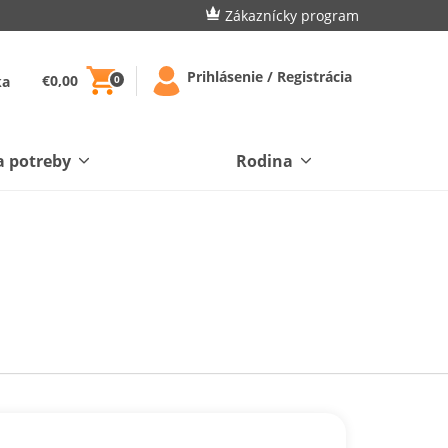
Zákaznícky program
Prihlásenie / Registrácia
€0,00
ka
0
a potreby
Rodina