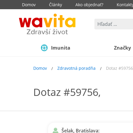
Domov
Články
Ako objednať?
Kontakt
Imunita
Značky
Domov
Zdravotná poradňa
Dotaz #59756
Dotaz #59756,
Šelak, Bratislava: