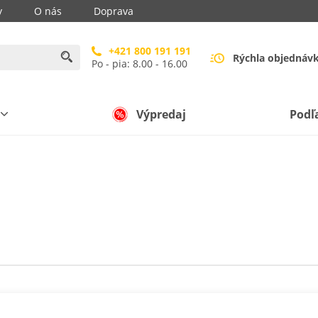
y
O nás
Doprava
+421 800 191 191
Rýchla objednáv
Po - pia: 8.00 - 16.00
Výpredaj
Podľ