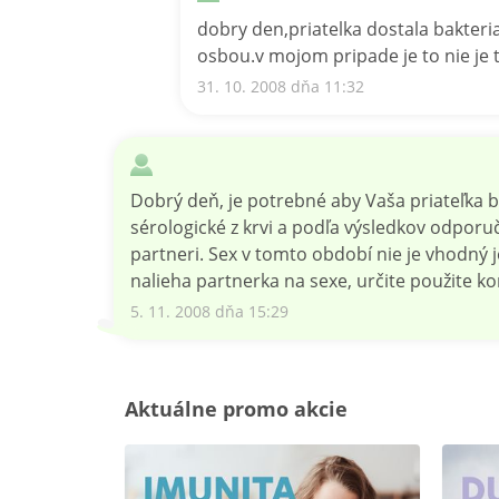
dobry den,priatelka dostala bakteri
osbou.v mojom pripade je to nie je
31. 10. 2008 dňa 11:32
Dobrý deň, je potrebné aby Vaša priateľka b
sérologické z krvi a podľa výsledkov odporučí
partneri. Sex v tomto období nie je vhodný je
nalieha partnerka na sexe, určite použite 
5. 11. 2008 dňa 15:29
Aktuálne promo akcie