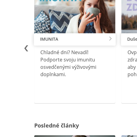
IMUNITA
Duše
lu
Chladné dni? Nevadí!
Ovp
rebný na
Podporte svoju imunitu
zdra
očného
osvedčenými výživovými
aby 
doplnkami.
poh
ravín
ovou
Posledné články