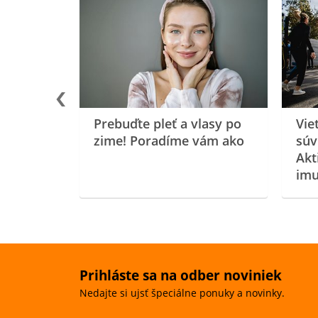
rgiu a
oenzýmu
Prebuďte pleť a vlasy po
Vie
zime! Poradíme vám ako
súv
Akt
imu
Prihláste sa na odber noviniek
Nedajte si ujsť špeciálne ponuky a novinky.