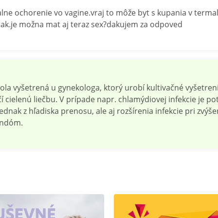
alne ochorenie vo vagine.vraj to môže byt s kupania v term
 tak.je možna mat aj teraz sex?dakujem za odpoved
ola vyšetrená u gynekologa, ktorý urobí kultivačné vyšetreni
 cielenú liečbu. V prípade napr. chlamýdiovej infekcie je pot
dnak z hľadiska prenosu, ale aj rozšírenia infekcie pri zvýše
kondóm.