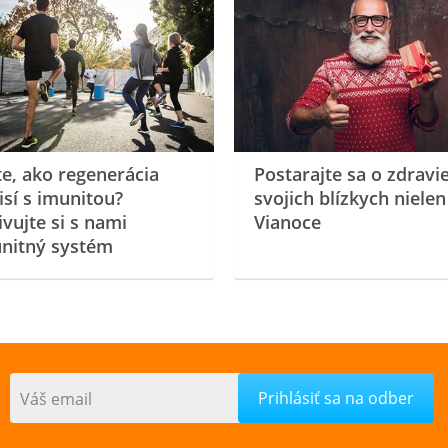
te, ako regenerácia
Postarajte sa o zdravi
isí s imunitou?
svojich blízkych nielen
ivujte si s nami
Vianoce
nitný systém
Váš email